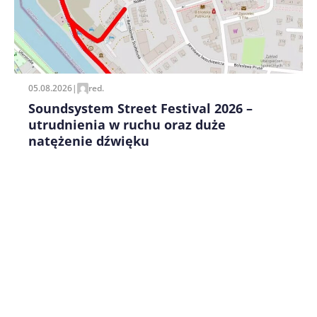
Zapamiętaj moje dane w tej przeglądarce podczas
pisania kolejnych komentarzy.
05.08.2026
|
red.
Soundsystem Street Festival 2026 –
utrudnienia w ruchu oraz duże
natężenie dźwięku