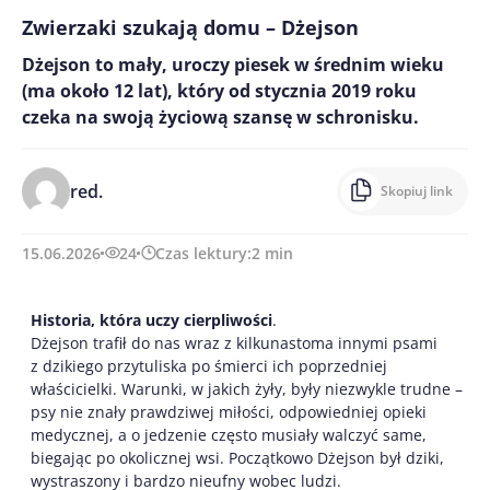
Zwierzaki szukają domu – Dżejson
Dżejson to mały, uroczy piesek w średnim wieku
(ma około 12 lat), który od stycznia 2019 roku
czeka na swoją życiową szansę w schronisku.
red.
Skopiuj link
15.06.2026
24
Czas lektury:
2
min
Historia, która uczy cierpliwości
.
Dżejson trafił do nas wraz z kilkunastoma innymi psami
z dzikiego przytuliska po śmierci ich poprzedniej
właścicielki. Warunki, w jakich żyły, były niezwykle trudne –
psy nie znały prawdziwej miłości, odpowiedniej opieki
medycznej, a o jedzenie często musiały walczyć same,
biegając po okolicznej wsi. Początkowo Dżejson był dziki,
wystraszony i bardzo nieufny wobec ludzi.