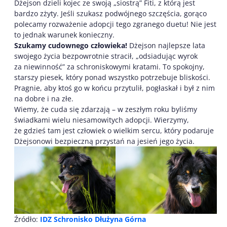
Dżejson dzieli kojec ze swoją „siostrą” Fiti, z którą jest
bardzo zżyty. Jeśli szukasz podwójnego szczęścia, gorąco
polecamy rozważenie adopcji tego zgranego duetu! Nie jest
to jednak warunek konieczny.
Szukamy cudownego człowieka!
Dżejson najlepsze lata
swojego życia bezpowrotnie stracił, „odsiadując wyrok
za niewinność” za schroniskowymi kratami. To spokojny,
starszy piesek, który ponad wszystko potrzebuje bliskości.
Pragnie, aby ktoś go w końcu przytulił, pogłaskał i był z nim
na dobre i na złe.
Wiemy, że cuda się zdarzają – w zeszłym roku byliśmy
świadkami wielu niesamowitych adopcji. Wierzymy,
że gdzieś tam jest człowiek o wielkim sercu, który podaruje
Dżejsonowi bezpieczną przystań na jesień jego życia.
Źródło:
IDZ Schronisko Dłużyna Górna