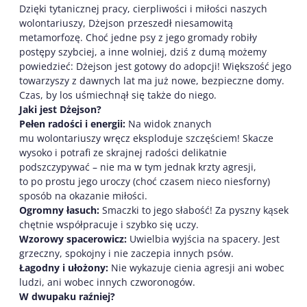
Dzięki tytanicznej pracy, cierpliwości i miłości naszych
wolontariuszy, Dżejson przeszedł niesamowitą
metamorfozę. Choć jedne psy z jego gromady robiły
postępy szybciej, a inne wolniej, dziś z dumą możemy
powiedzieć: Dżejson jest gotowy do adopcji! Większość jego
towarzyszy z dawnych lat ma już nowe, bezpieczne domy.
Czas, by los uśmiechnął się także do niego.
Jaki jest Dżejson?
Pełen radości i energii:
Na widok znanych
mu wolontariuszy wręcz eksploduje szczęściem! Skacze
wysoko i potrafi ze skrajnej radości delikatnie
podszczypywać – nie ma w tym jednak krzty agresji,
to po prostu jego uroczy (choć czasem nieco niesforny)
sposób na okazanie miłości.
Ogromny łasuch:
Smaczki to jego słabość! Za pyszny kąsek
chętnie współpracuje i szybko się uczy.
Wzorowy spacerowicz:
Uwielbia wyjścia na spacery. Jest
grzeczny, spokojny i nie zaczepia innych psów.
Łagodny i ułożony:
Nie wykazuje cienia agresji ani wobec
ludzi, ani wobec innych czworonogów.
W dwupaku raźniej?