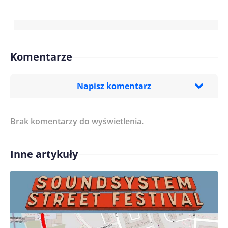
Komentarze
Napisz komentarz
Brak komentarzy do wyświetlenia.
Imię/ Nick*
Inne artykuły
Treść komentarza*