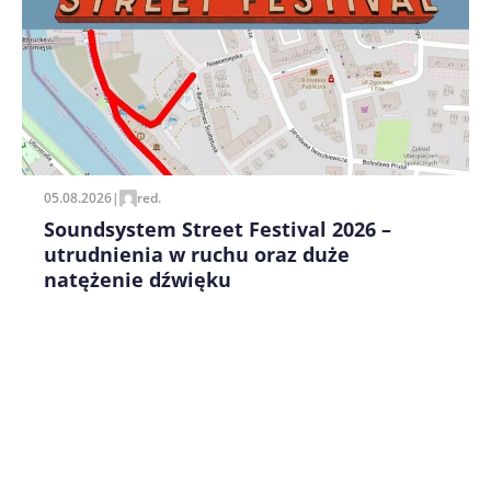
Zapamiętaj moje dane w tej przeglądarce podczas
pisania kolejnych komentarzy.
05.08.2026
|
red.
Soundsystem Street Festival 2026 –
utrudnienia w ruchu oraz duże
natężenie dźwięku