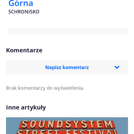
Górna
SCHRONISKO
Komentarze
Napisz komentarz
Brak komentarzy do wyświetlenia.
Imię/ Nick*
Inne artykuły
Treść komentarza*