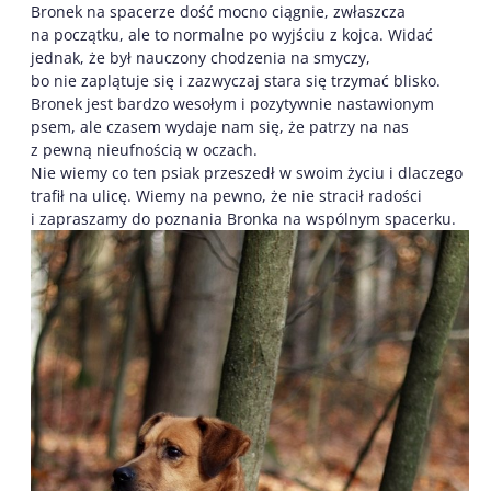
Bronek na spacerze dość mocno ciągnie, zwłaszcza
na początku, ale to normalne po wyjściu z kojca. Widać
jednak, że był nauczony chodzenia na smyczy,
bo nie zaplątuje się i zazwyczaj stara się trzymać blisko.
Bronek jest bardzo wesołym i pozytywnie nastawionym
psem, ale czasem wydaje nam się, że patrzy na nas
z pewną nieufnością w oczach.
Nie wiemy co ten psiak przeszedł w swoim życiu i dlaczego
trafił na ulicę. Wiemy na pewno, że nie stracił radości
i zapraszamy do poznania Bronka na wspólnym spacerku.