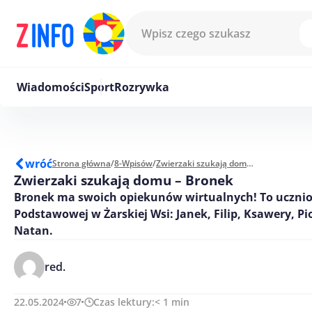
Przejdź do treści
Wiadomości
Sport
Rozrywka
wróć
Strona główna
/
8-Wpisów
/
Zwierzaki szukają domu - Bronek
Zwierzaki szukają domu – Bronek
Bronek ma swoich opiekunów wirtualnych! To ucznio
Podstawowej w Żarskiej Wsi: Janek, Filip, Ksawery, Pi
Natan.
red.
22.05.2024
7
Czas lektury:
< 1
min