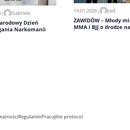
zeglądarce podczas pisania
19.01.2026
|
red.
3
|
Gabriela
ZAWIDÓW – Młody mi
arodowy Dzień
MMA i BJJ o drodze na
gania Narkomanii
watności
Regulamin
Pracuj
the protocol