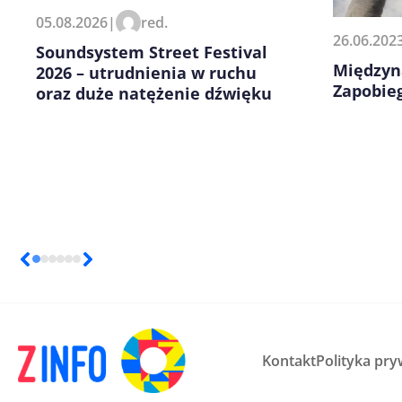
Zapamiętaj moje dane w tej pr
05.08.2026
|
red.
kolejnych komentarzy.
26.06.202
Soundsystem Street Festival
Międzyn
2026 – utrudnienia w ruchu
Zapobie
oraz duże natężenie dźwięku
Kontakt
Polityka pry