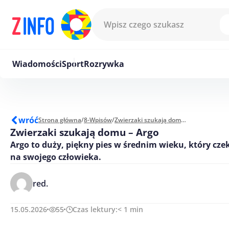
Przejdź do treści
Wiadomości
Sport
Rozrywka
wróć
Strona główna
/
8-Wpisów
/
Zwierzaki szukają domu - Argo
Zwierzaki szukają domu – Argo
Argo to duży, piękny pies w średnim wieku, który cz
na swojego człowieka.
red.
15.05.2026
55
Czas lektury:
< 1
min