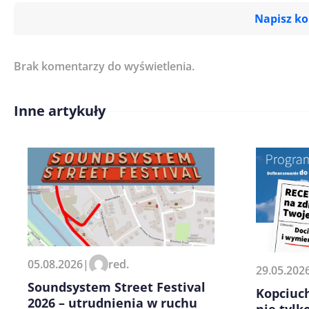
Napisz k
Brak komentarzy do wyświetlenia.
Imię/ Nick*
Inne artykuły
Treść komentarza*
Zapamiętaj moje dane w tej pr
05.08.2026
|
red.
29.05.202
kolejnych komentarzy.
Soundsystem Street Festival
Kopciuch
2026 – utrudnienia w ruchu