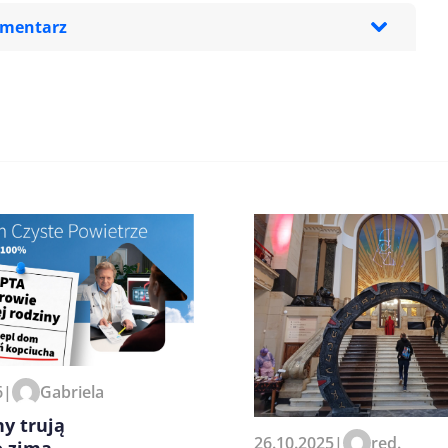
omentarz
zeglądarce podczas pisania
6
|
Gabriela
y trują
26.10.2025
|
red.