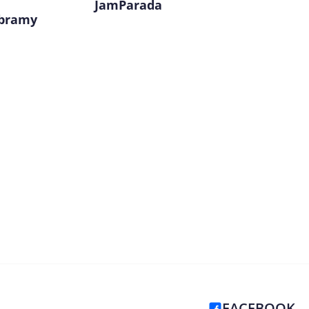
JamParada
 bramy
FACEBOOK