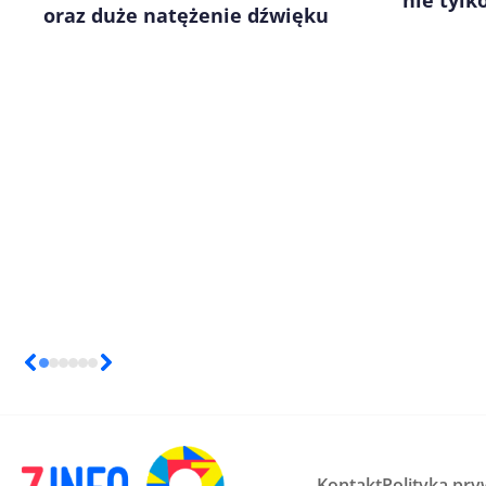
nie tylk
oraz duże natężenie dźwięku
Kontakt
Polityka pry