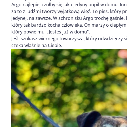
Argo najlepiej czułby się jako jedyny pupil w domu. I
za to z ludźmi tworzy wyjątkową więź. To pies, który pr
jedynej, na zawsze. W schronisku Argo trochę gaśnie, b
który tak bardzo kocha człowieka. On marzy o ciepłym k
który powie mu: „Jesteś już w domu”.
Jeśli szukasz wiernego towarzysza, który odwdzięczy si
czeka właśnie na Ciebie.