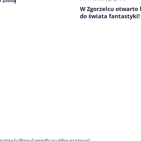
o zimą
W Zgorzelcu otwarto
do świata fantastyki!
watności
Regulamin
Pracuj
the protocol