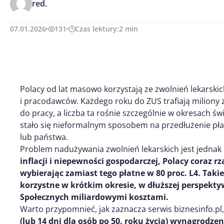
red.
07.01.2026
131
Czas lektury:
2
min
Polacy od lat masowo korzystają ze zwolnień lekarski
i pracodawców. Każdego roku do ZUS trafiają miliony
do pracy, a liczba ta rośnie szczególnie w okresach św
stało się nieformalnym sposobem na przedłużenie p
lub państwa.
Problem nadużywania zwolnień lekarskich jest jednak 
inflacji i niepewności gospodarczej, Polacy coraz rz
wybierając zamiast tego płatne w 80 proc. L4. Tak
korzystne w krótkim okresie, w dłuższej perspekt
Społecznych miliardowymi kosztami.
Warto przypomnieć, jak zaznacza serwis biznesinfo.pl
(lub 14 dni dla osób po 50. roku życia) wynagrodz