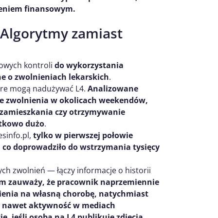
żeniem finansowym.
 Algorytmy zamiast
sowych kontroli
do wykorzystania
 o zwolnieniach lekarskich
.
tóre mogą nadużywać L4.
Analizowane
ste zwolnienia w okolicach weekendów,
a zamieszkania czy otrzymywanie
ątkowo dużo
.
sinfo.pl,
tylko w pierwszej połowie
, co doprowadziło do wstrzymania tysięcy
ch zwolnień — łączy informacje o historii
tem zauważy, że pracownik naprzemiennie
nienia na własną chorobę, natychmiast
cji nawet aktywność w mediach
 jeśli osoba na L4 publikuje zdjęcia