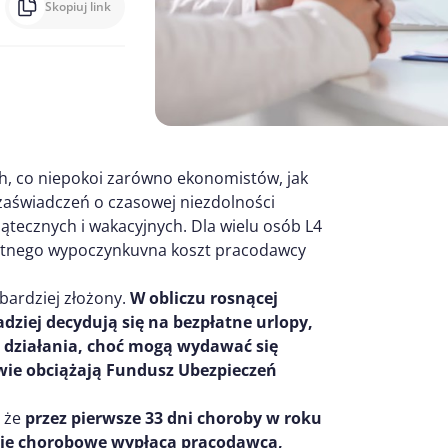
Skopiuj link
ch, co niepokoi zarówno ekonomistów, jak
 zaświadczeń o czasowej niezdolności
iątecznych i wakacyjnych. Dla wielu osób L4
łatnego wypoczynkuvna koszt pracodawcy
bardziej złożony.
W obliczu rosnącej
adziej decydują się na bezpłatne urlopy,
ie działania, choć mogą wydawać się
ywie obciążają Fundusz Ubezpieczeń
, że
przez pierwsze 33 dni choroby w roku
enie chorobowe wypłaca pracodawca,