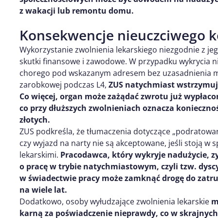
z wakacji lub remontu domu.
Konsekwencje nieuczciwego ko
Wykorzystanie zwolnienia lekarskiego niezgodnie z 
skutki finansowe i zawodowe. W przypadku wykrycia ni
chorego pod wskazanym adresem bez uzasadnienia m
zarobkowej podczas L4,
ZUS natychmiast wstrzymuj
Co więcej, organ może zażądać zwrotu już wypłaco
co przy dłuższych zwolnieniach oznacza konieczno
złotych.
ZUS podkreśla, że tłumaczenia dotyczące „podratowa
czy wyjazd na narty nie są akceptowane, jeśli stoją w 
lekarskimi.
Pracodawca, który wykryje nadużycie, 
o pracę w trybie natychmiastowym, czyli tzw. dyscy
w świadectwie pracy może zamknąć drogę do zat
na wiele lat.
Dodatkowo, osoby wyłudzające zwolnienia lekarskie
m
karną za poświadczenie nieprawdy, co w skrajnyc