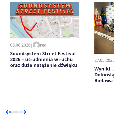
Zapamiętaj moje dane w tej pr
05.08.2026
|
red.
kolejnych komentarzy.
Soundsystem Street Festival
2026 – utrudnienia w ruchu
27.05.202
oraz duże natężenie dźwięku
Wyniki „
Dolnoślą
Bielawa