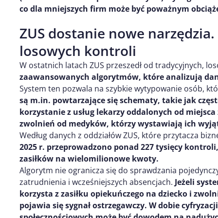
co dla mniejszych firm może być poważnym obcią
ZUS dostanie nowe narzędzia.
losowych kontroli
W ostatnich latach ZUS przeszedł od tradycyjnych, lo
zaawansowanych algorytmów, które analizują dane
System ten pozwala na szybkie wytypowanie osób, k
są m.in. powtarzające się schematy, takie jak czę
korzystanie z usług lekarzy oddalonych od miejsc
zwolnień od medyków, którzy wystawiają ich wyj
Według danych z oddziałów ZUS, które przytacza bizne
2025 r. przeprowadzono ponad 227 tysięcy kontroli
zasiłków na wielomilionowe kwoty.
Algorytm nie ogranicza się do sprawdzania pojedynczy
zatrudnienia i wcześniejszych absencjach.
Jeżeli sys
korzysta z zasiłku opiekuńczego na dziecko i zwol
pojawia się sygnał ostrzegawczy. W dobie cyfryza
społecznościowych może być dowodem na nadużycie,