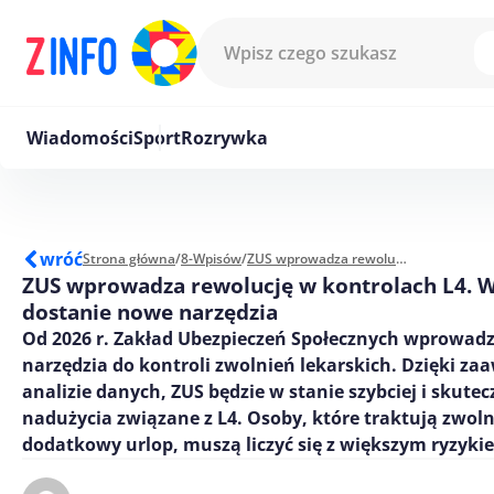
Przejdź do treści
Wiadomości
Sport
Rozrywka
wróć
Strona główna
/
8-Wpisów
/
ZUS wprowadza rewolucję w kontrolach L4. W 2026 r. dostanie nowe narzędzia
ZUS wprowadza rewolucję w kontrolach L4. W
dostanie nowe narzędzia
Od 2026 r. Zakład Ubezpieczeń Społecznych wprowad
narzędzia do kontroli zwolnień lekarskich. Dzięki z
analizie danych, ZUS będzie w stanie szybciej i skute
nadużycia związane z L4. Osoby, które traktują zwoln
dodatkowy urlop, muszą liczyć się z większym ryzykie