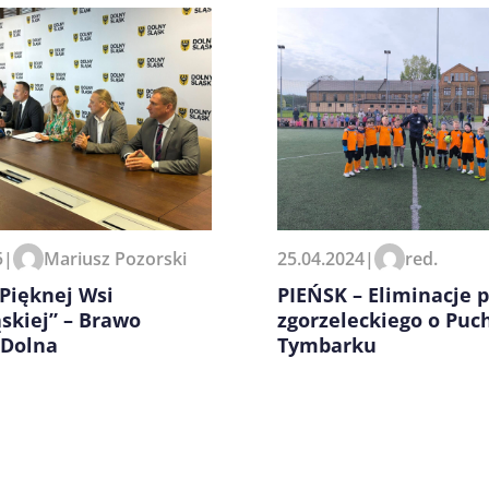
zeglądarce podczas pisania
5
|
Mariusz Pozorski
25.04.2024
|
red.
Pięknej Wsi
PIEŃSK – Eliminacje 
skiej” – Brawo
zgorzeleckiego o Puc
 Dolna
Tymbarku