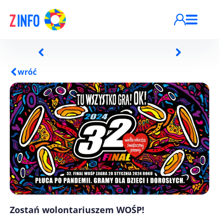
Przejdź do treści
wróć
Zostań wolontariuszem WOŚP!