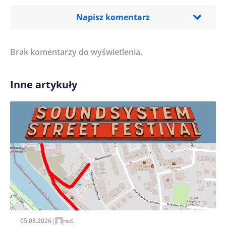
Napisz komentarz
Brak komentarzy do wyświetlenia.
Imię/ Nick*
Inne artykuły
Treść komentarza*
Zapamiętaj moje dane w tej przeglądarce podczas
pisania kolejnych komentarzy.
05.08.2026
|
red.