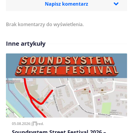
Napisz komentarz
Brak komentarzy do wyświetlenia.
Imię/ Nick*
Inne artykuły
Treść komentarza*
Zapamiętaj moje dane w tej przeglądarce podczas
pisania kolejnych komentarzy.
05.08.2026
|
red.
Soundsystem Street Festival 2026 –