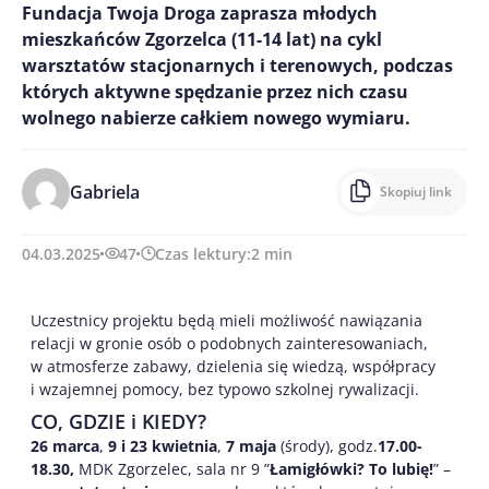
Fundacja Twoja Droga zaprasza młodych
mieszkańców Zgorzelca (11-14 lat) na cykl
warsztatów stacjonarnych i terenowych, podczas
których aktywne spędzanie przez nich czasu
wolnego nabierze całkiem nowego wymiaru.
Gabriela
Skopiuj link
04.03.2025
47
Czas lektury:
2
min
Uczestnicy projektu będą mieli możliwość nawiązania
relacji w gronie osób o podobnych zainteresowaniach,
w atmosferze zabawy, dzielenia się wiedzą, współpracy
i wzajemnej pomocy, bez typowo szkolnej rywalizacji.
CO, GDZIE i KIEDY?
26 marca
,
9 i 23 kwietnia
,
7 maja
(środy), godz.
17.00-
18.30,
MDK Zgorzelec, sala nr 9 ”
Łamigłówki? To lubię!
” –