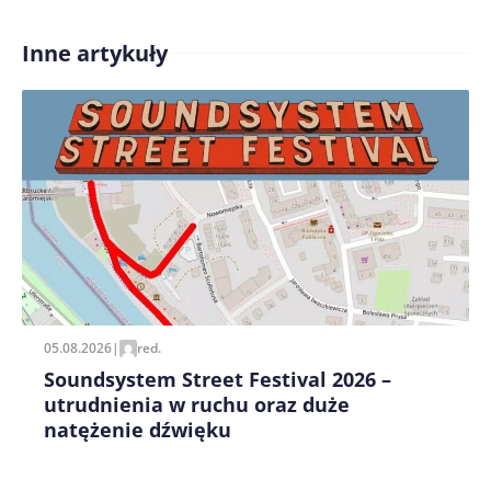
Inne artykuły
Treść komentarza*
Zapamiętaj moje dane w tej przeglądarce podczas
pisania kolejnych komentarzy.
05.08.2026
|
red.
Soundsystem Street Festival 2026 –
utrudnienia w ruchu oraz duże
natężenie dźwięku