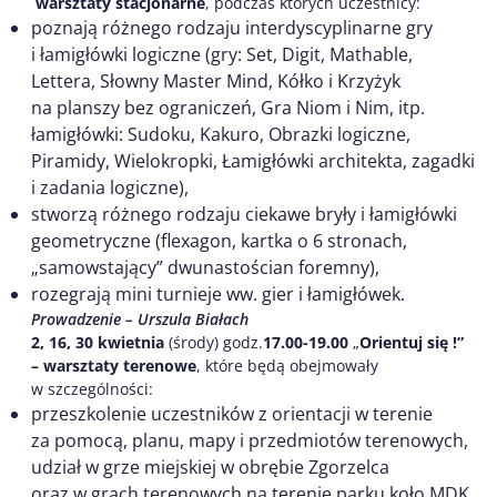
warsztaty stacjonarne
, podczas których uczestnicy:
poznają różnego rodzaju interdyscyplinarne gry
i łamigłówki logiczne (gry: Set, Digit, Mathable,
Lettera, Słowny Master Mind, Kółko i Krzyżyk
na planszy bez ograniczeń, Gra Niom i Nim, itp.
łamigłówki: Sudoku, Kakuro, Obrazki logiczne,
Piramidy, Wielokropki, Łamigłówki architekta, zagadki
i zadania logiczne),
stworzą różnego rodzaju ciekawe bryły i łamigłówki
geometryczne (flexagon, kartka o 6 stronach,
„samowstający” dwunastościan foremny),
rozegrają mini turnieje ww. gier i łamigłówek.
Prowadzenie – Urszula Białach
2, 16, 30 kwietnia
(środy) godz.
17.00-19.00
„
Orientuj się !”
– warsztaty terenowe
, które będą obejmowały
w szczególności:
przeszkolenie uczestników z orientacji w terenie
za pomocą, planu, mapy i przedmiotów terenowych,
udział w grze miejskiej w obrębie Zgorzelca
oraz w grach terenowych na terenie parku koło MDK,