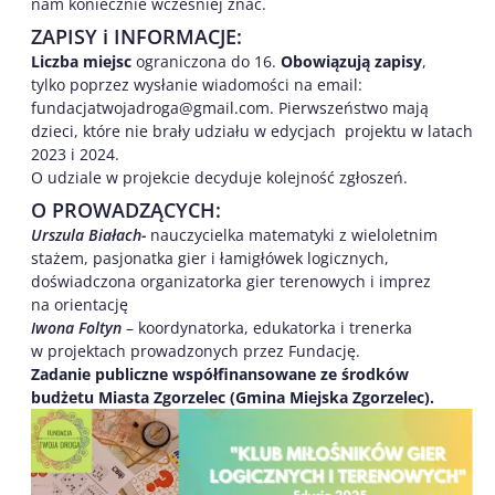
nam koniecznie wcześniej znać.
ZAPISY i INFORMACJE:
Liczba miejsc
ograniczona do 16.
Obowiązują zapisy
,
tylko poprzez wysłanie wiadomości na email:
fundacjatwojadroga@gmail.com. Pierwszeństwo mają
dzieci, które nie brały udziału w edycjach projektu w latach
2023 i 2024.
O udziale w projekcie decyduje kolejność zgłoszeń.
O PROWADZĄCYCH:
Urszula Białach-
nauczycielka matematyki z wieloletnim
stażem, pasjonatka gier i łamigłówek logicznych,
doświadczona organizatorka gier terenowych i imprez
na orientację
Iwona Foltyn
– koordynatorka, edukatorka i trenerka
w projektach prowadzonych przez Fundację.
Zadanie publiczne współfinansowane ze środków
budżetu Miasta Zgorzelec (Gmina Miejska Zgorzelec).