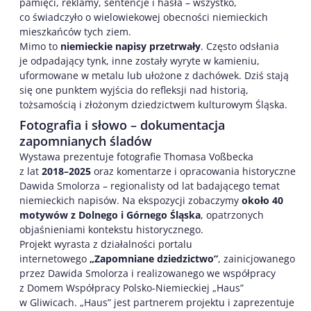
pamięci, reklamy, sentencje i hasła – wszystko,
co świadczyło o wielowiekowej obecności niemieckich
mieszkańców tych ziem.
Mimo to
niemieckie napisy przetrwały
. Często odsłania
je odpadający tynk, inne zostały wyryte w kamieniu,
uformowane w metalu lub ułożone z dachówek. Dziś stają
się one punktem wyjścia do refleksji nad historią,
tożsamością i złożonym dziedzictwem kulturowym Śląska.
Fotografia i słowo – dokumentacja
zapomnianych śladów
Wystawa prezentuje fotografie Thomasa Voßbecka
z lat
2018–2025
oraz komentarze i opracowania historyczne
Dawida Smolorza – regionalisty od lat badającego temat
niemieckich napisów. Na ekspozycji zobaczymy
około 40
motywów z Dolnego i Górnego Śląska
, opatrzonych
objaśnieniami kontekstu historycznego.
Projekt wyrasta z działalności portalu
internetowego
„Zapomniane dziedzictwo”
, zainicjowanego
przez Dawida Smolorza i realizowanego we współpracy
z Domem Współpracy Polsko-Niemieckiej „Haus”
w Gliwicach. „Haus” jest partnerem projektu i zaprezentuje