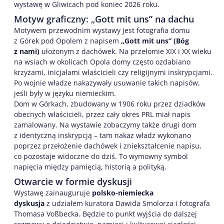
wystawę w Gliwicach pod koniec 2026 roku.
Motyw graficzny: „Gott mit uns” na dachu
Motywem przewodnim wystawy jest fotografia domu
z Górek pod Opolem z napisem
„Gott mit uns” (Bóg
z nami)
ułożonym z dachówek. Na przełomie XIX i XX wieku
na wsiach w okolicach Opola domy często ozdabiano
krzyżami, inicjałami właścicieli czy religijnymi inskrypcjami.
Po wojnie władze nakazywały usuwanie takich napisów,
jeśli były w języku niemieckim.
Dom w Górkach, zbudowany w 1906 roku przez dziadków
obecnych właścicieli, przez cały okres PRL miał napis
zamalowany. Na wystawie zobaczymy także drugi dom
z identyczną inskrypcją – tam nakaz władz wykonano
poprzez przełożenie dachówek i zniekształcenie napisu,
co pozostaje widoczne do dziś. To wymowny symbol
napięcia między pamięcią, historią a polityką.
Otwarcie w formie dyskusji
Wystawę zainauguruje
polsko-niemiecka
dyskusja
z udziałem kuratora Dawida Smolorza i fotografa
Thomasa Voßbecka. Będzie to punkt wyjścia do dalszej