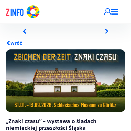
Przejdź do treści
wróć
„Znaki czasu” – wystawa o śladach
niemieckiej przeszłości Śląska