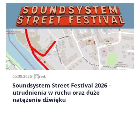
Zapamiętaj moje dane w tej przeglądarce podczas
pisania kolejnych komentarzy.
05.08.2026
|
red.
Soundsystem Street Festival 2026 –
utrudnienia w ruchu oraz duże
natężenie dźwięku