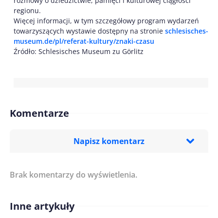
rozmowy o dziedzictwie, pamięci i kulturowej ciągłości
regionu.
Więcej informacji, w tym szczegółowy program wydarzeń
towarzyszących wystawie dostępny na stronie
schlesisches-
museum.de/pl/referat-kultury/znaki-czasu
Źródło: Schlesisches Museum zu Görlitz
Komentarze
Napisz komentarz
Brak komentarzy do wyświetlenia.
Imię/ Nick*
Inne artykuły
Treść komentarza*