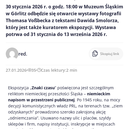
30 stycznia 2026 r. o godz. 18:00 w Muzeum Śląskim
w Görlitz odbędzie się otwarcie wystawy fotografii
Thomasa Voßbecka z tekstami Dawida Smolorza,
który jest także kuratorem ekspozycji. Wystawa
potrwa od 31 stycznia do 13 września 2026 r.
red.
Skopiuj link
27.01.2026
35
Czas lektury:
2
min
Ekspozycja „
Znaki czasu
” poświęcona jest szczególnym
reliktom niemieckiej przeszłości Śląska –
niemieckim
napisom w przestrzeni publicznej
. Po 1945 roku, na mocy
decyzji komunistycznych władz PRL, na terenach tzw. „ziem
odzyskanych” prowadzono szeroko zakrojoną akcję
„odniemczania”. Usuwano nazwy ulic i placów, szyldy
sklepów i firm, napisy instytucji, inskrypcje w miejscach