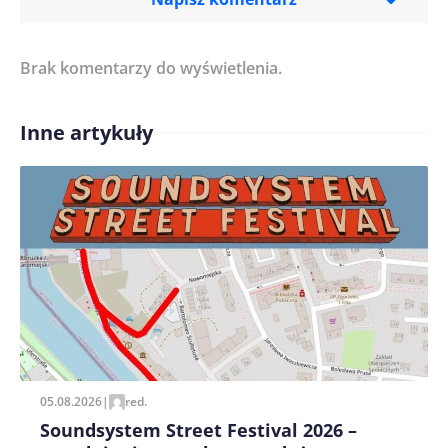
Brak komentarzy do wyświetlenia.
Imię/ Nick*
Inne artykuły
Treść komentarza*
Zapamiętaj moje dane w tej przeglądarce podczas
pisania kolejnych komentarzy.
05.08.2026
|
red.
Soundsystem Street Festival 2026 –