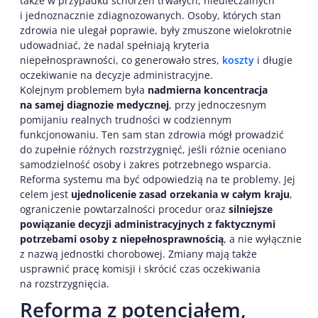
także w przypadku schorzeń trwałych, nieuleczalnych
i jednoznacznie zdiagnozowanych. Osoby, których stan
zdrowia nie ulegał poprawie, były zmuszone wielokrotnie
udowadniać, że nadal spełniają kryteria
niepełnosprawności, co generowało stres,
koszty
i długie
oczekiwanie na decyzje administracyjne.
Kolejnym problemem była
nadmierna koncentracja
na samej diagnozie medycznej
, przy jednoczesnym
pomijaniu realnych trudności w codziennym
funkcjonowaniu. Ten sam stan zdrowia mógł prowadzić
do zupełnie różnych rozstrzygnięć, jeśli różnie oceniano
samodzielność osoby i zakres potrzebnego wsparcia.
Reforma systemu ma być odpowiedzią na te problemy. Jej
celem jest
ujednolicenie zasad orzekania w całym kraju
,
ograniczenie powtarzalności procedur oraz
silniejsze
powiązanie decyzji administracyjnych z faktycznymi
potrzebami osoby z niepełnosprawnością
, a nie wyłącznie
z nazwą jednostki chorobowej. Zmiany mają także
usprawnić pracę komisji i skrócić czas oczekiwania
na rozstrzygnięcia.
Reforma z potencjałem,