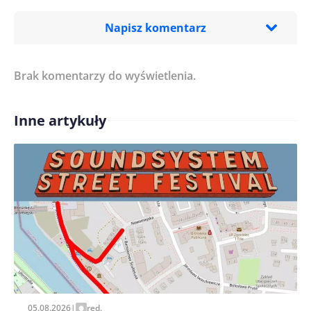
Napisz komentarz
Brak komentarzy do wyświetlenia.
Imię/ Nick*
Inne artykuły
Treść komentarza*
Zapamiętaj moje dane w tej przeglądarce podczas
pisania kolejnych komentarzy.
05.08.2026
|
red.