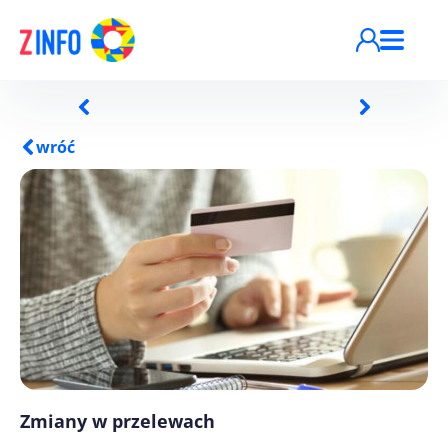
Przejdź do treści
wróć
Zmiany w przelewach