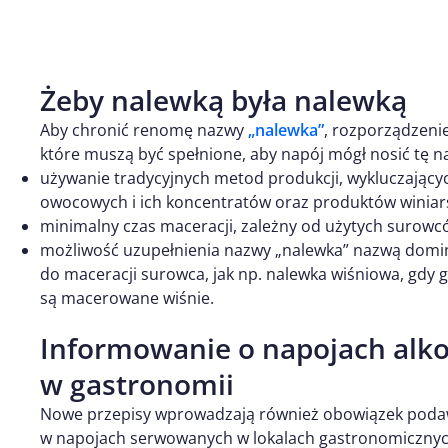
Żeby nalewką była nalewką
Aby chronić renomę nazwy
„nalewka”
, rozporządzeni
które muszą być spełnione, aby napój mógł nosić tę n
używanie tradycyjnych metod produkcji, wykluczają
owocowych i ich koncentratów oraz produktów winiars
minimalny czas maceracji, zależny od użytych surowc
możliwość uzupełnienia nazwy „nalewka” nazwą domin
do maceracji surowca, jak np. nalewka wiśniowa, gd
są macerowane wiśnie.
Informowanie o napojach alk
w gastronomii
Nowe przepisy wprowadzają również obowiązek podaw
w napojach serwowanych w lokalach gastronomicznych, 