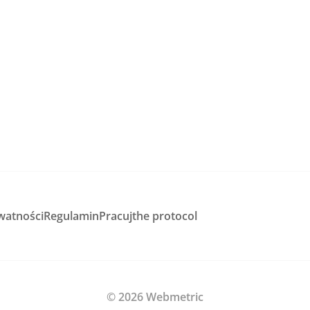
watności
Regulamin
Pracuj
the protocol
© 2026 Webmetric