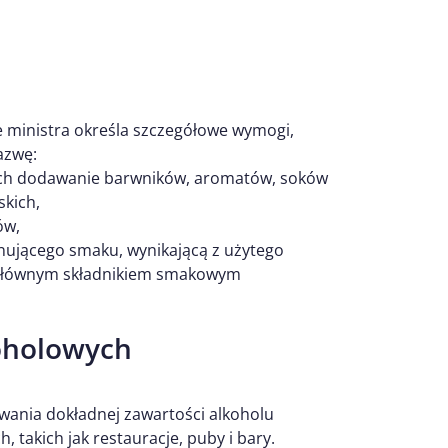
e ministra określa szczegółowe wymogi,
azwę:
cych dodawanie barwników, aromatów, soków
kich,
ów,
ującego smaku, wynikającą z użytego
y głównym składnikiem smakowym
oholowych
ania dokładnej zawartości alkoholu
takich jak restauracje, puby i bary.