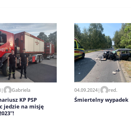
zeglądarce podczas pisania
3
|
Gabriela
04.09.2024
|
red.
nariusz KP PSP
Śmiertelny wypadek
c jedzie na misję
2023”!