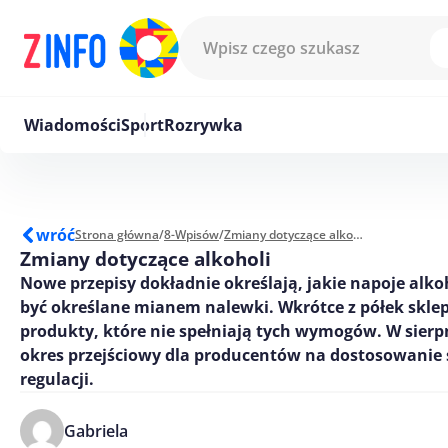
Przejdź do treści
Wiadomości
Sport
Rozrywka
wróć
Strona główna
/
8-Wpisów
/
Zmiany dotyczące alkoholi
Zmiany dotyczące alkoholi
Nowe przepisy dokładnie określają, jakie napoje al
być określane mianem nalewki. Wkrótce z półek skl
produkty, które nie spełniają tych wymogów. W sier
okres przejściowy dla producentów na dostosowanie 
regulacji.
Gabriela