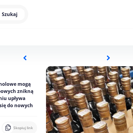
Szukaj
koholowe mogą
epowych znikną
pniu upływa
się do nowych
Skopiuj link