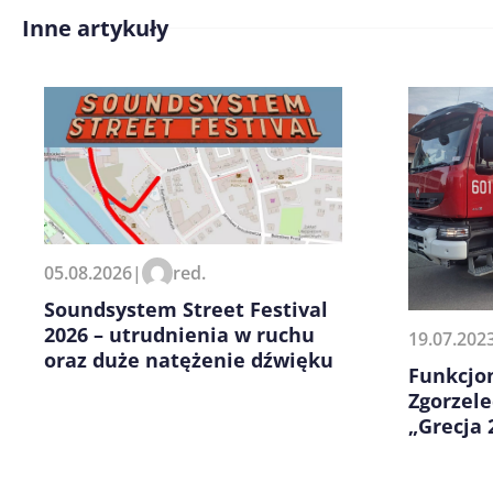
Inne artykuły
Treść komentarza*
Zapamiętaj moje dane w tej pr
05.08.2026
|
red.
kolejnych komentarzy.
Soundsystem Street Festival
2026 – utrudnienia w ruchu
19.07.202
oraz duże natężenie dźwięku
Funkcjo
Zgorzele
„Grecja 