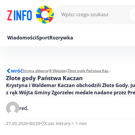
Przejdź do treści
Wiadomości
Sport
Rozrywka
wróć
Strona główna
/
8-Wpisów
/
Złote gody Państwa Kaczan
Złote gody Państwa Kaczan
Krystyna i Waldemar Kaczan obchodzili Złote Gody. Ju
z rąk Wójta Gminy Zgorzelec medale nadane przez Pr
red.
27.03.2026
220
Czas lektury:
< 1
min