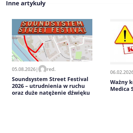
Inne artykuły
Treść komentarza*
Zapamiętaj moje dane w tej pr
05.08.2026
|
red.
06.02.202
kolejnych komentarzy.
Soundsystem Street Festival
Ważny k
2026 – utrudnienia w ruchu
Medica S
oraz duże natężenie dźwięku