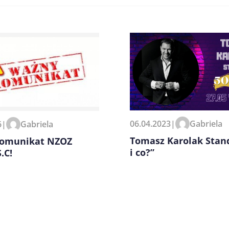
zeglądarce podczas pisania
06.04.2023
|
Gabriela
6
|
Gabriela
Tomasz Karolak Stan
omunikat NZOZ
i co?”
.C!