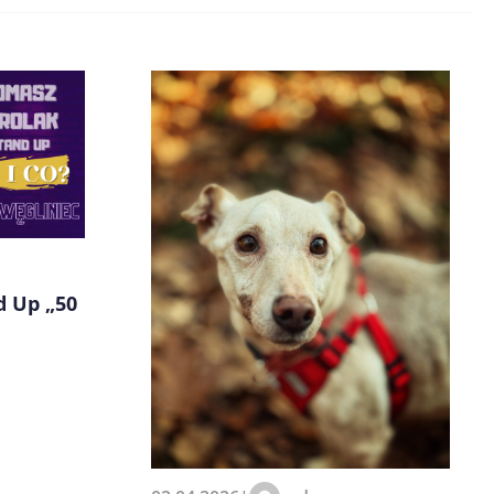
d Up „50