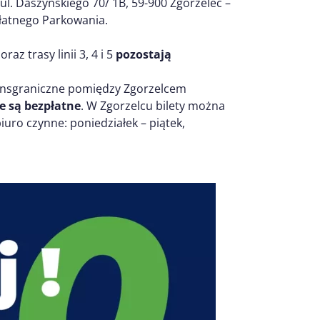
 ul. Daszyńskiego 70/ 1B, 59-900 Zgorzelec –
 Płatnego Parkowania.
az trasy linii 3, 4 i 5
pozostają
 transgraniczne pomiędzy Zgorzelcem
e są bezpłatne
. W Zgorzelcu bilety można
iuro czynne: poniedziałek – piątek,