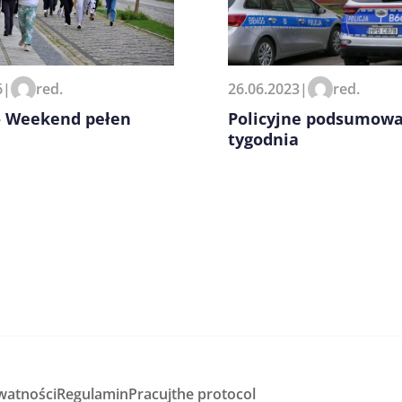
zeglądarce podczas pisania
6
|
red.
26.06.2023
|
red.
– Weekend pełen
Policyjne podsumow
tygodnia
watności
Regulamin
Pracuj
the protocol