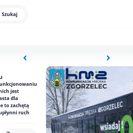
Szukaj
u
 funkcjonowaniu
nich jest
asta dla
e to zachętą
 upłynni ruch