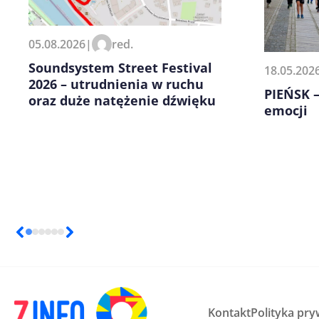
Zapamiętaj moje dane w tej pr
05.08.2026
|
red.
kolejnych komentarzy.
Soundsystem Street Festival
18.05.202
2026 – utrudnienia w ruchu
PIEŃSK 
oraz duże natężenie dźwięku
emocji
Kontakt
Polityka pry