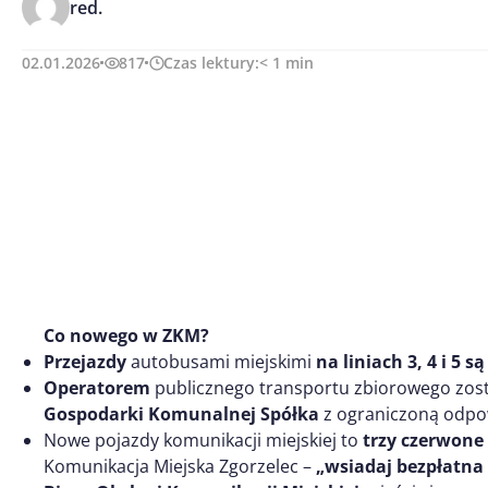
red.
02.01.2026
817
Czas lektury:
< 1
min
Co nowego w ZKM?
Przejazdy
autobusami miejskimi
na liniach 3, 4 i 5 
Operatorem
publicznego transportu zbiorowego zos
Gospodarki Komunalnej Spółka
z ograniczoną odpow
Nowe pojazdy komunikacji miejskiej to
trzy czerwone
Komunikacja Miejska Zgorzelec –
„wsiadaj bezpłatna 