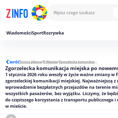
Przejdź do treści
Wiadomości
Sport
Rozrywka
wróć
Strona główna
/
8-Wpisów
/
Zgorzelecka komunikacja miejska po nowemu
Zgorzelecka komunikacja miejska po nowem
1 stycznia 2026 roku weszły w życie ważne zmiany w
zgorzeleckiej komunikacji miejskiej. Najważniejszą z 
wprowadzenie bezpłatnych przejazdów na terenie mi
wszystkich pasażerów, bez wyjątku. Liczymy, że będzi
do częstszego korzystania z transportu publicznego i
w mieście.