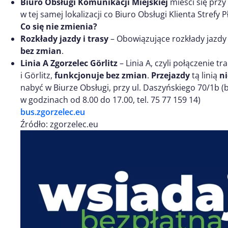
Biuro Obsługi Komunikacji Miejskiej
mieści się przy
w tej samej lokalizacji co Biuro Obsługi Klienta Strefy
Co się nie zmienia?
Rozkłady jazdy i trasy
– Obowiązujące rozkłady jazdy or
bez zmian
.
Linia A Zgorzelec Görlitz
– Linia A, czyli połączenie
i Görlitz,
funkcjonuje bez zmian
.
Przejazdy
tą linią
ni
nabyć w Biurze Obsługi, przy ul. Daszyńskiego 70/1b (b
w godzinach od 8.00 do 17.00, tel. 75 77 159 14)
bus.zgorzelec.eu
Źródło: zgorzelec.eu