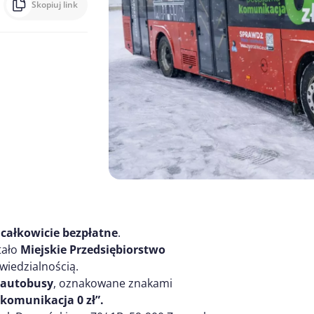
Skopiuj link
są całkowicie bezpłatne
.
tało
Miejskie Przedsiębiorstwo
iedzialnością.
 autobusy
, oznakowane znakami
komunikacja 0 zł”.