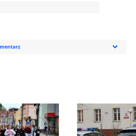
omentarz