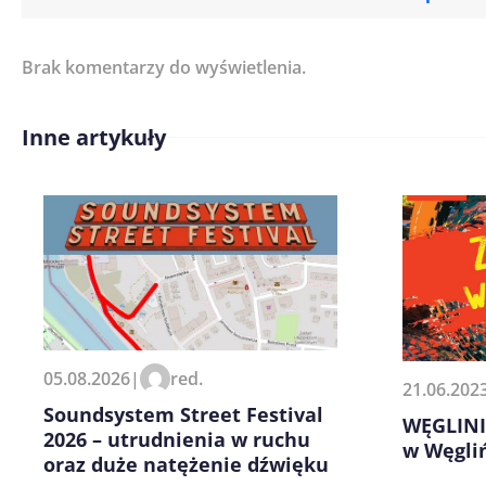
Brak komentarzy do wyświetlenia.
Imię/ Nick*
Inne artykuły
Treść komentarza*
Zapamiętaj moje dane w tej pr
05.08.2026
|
red.
21.06.202
kolejnych komentarzy.
Soundsystem Street Festival
WĘGLINIE
2026 – utrudnienia w ruchu
w Węgli
oraz duże natężenie dźwięku