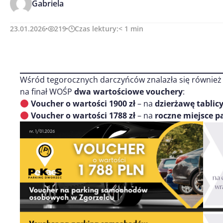
Gabriela
23.01.2026
219
Czas lektury:
< 1
min
Wśród tegorocznych darczyńców znalazła się również
na finał WOŚP
dwa wartościowe vouchery
:
Voucher o wartości 1900 zł
– na
dzierżawę tablic
Voucher o wartości 1788 zł
– na
roczne miejsce 