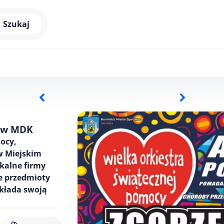
Szukaj
ę w MDK
mocy,
 w Miejskim
okalne firmy
e przedmioty
dokłada swoją