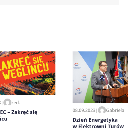
zeglądarce podczas pisania
3
|
red.
08.09.2023
|
Gabriela
C – Zakręć się
ńcu
Dzień Energetyka
w Elektrowni Turów