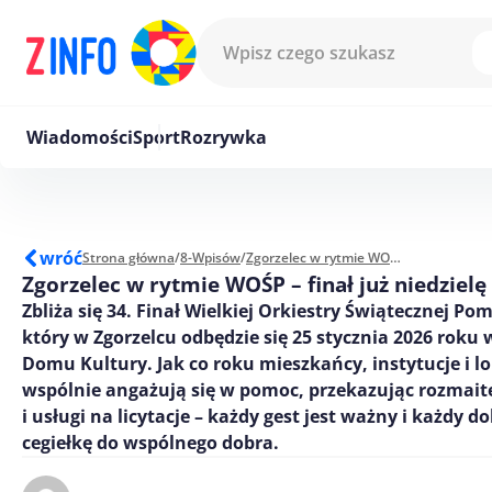
Przejdź do treści
Wiadomości
Sport
Rozrywka
wróć
Strona główna
/
8-Wpisów
/
Zgorzelec w rytmie WOŚP – finał już niedzielę w MDK
Zgorzelec w rytmie WOŚP – finał już niedziel
Zbliża się 34. Finał Wielkiej Orkiestry Świątecznej Po
który w Zgorzelcu odbędzie się 25 stycznia 2026 roku
Domu Kultury. Jak co roku mieszkańcy, instytucje i l
wspólnie angażują się w pomoc, przekazując rozmait
i usługi na licytacje – każdy gest jest ważny i każdy 
cegiełkę do wspólnego dobra.