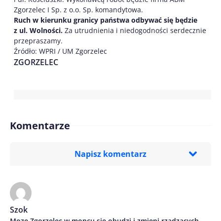
Zgorzelec I Sp. z o.o. Sp. komandytowa.
Ruch w kierunku granicy państwa odbywać się będzie
z ul. Wolności.
Za utrudnienia i niedogodności serdecznie
przepraszamy.
Źródło: WPRI / UM Zgorzelec
ZGORZELEC
Komentarze
Napisz komentarz
Imię/ Nick*
Szok
Moze Zgorzelec w moncu sie obudzi i zmieni rzadzacych
Treść komentarza*