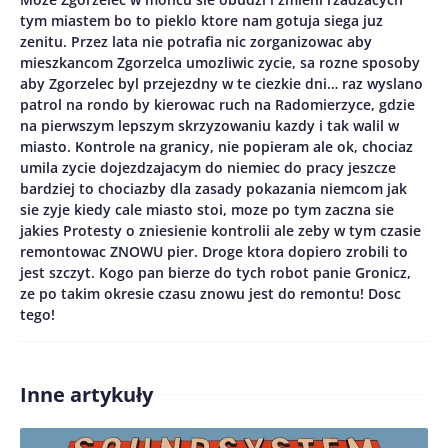
tym miastem bo to pieklo ktore nam gotuja siega juz
zenitu. Przez lata nie potrafia nic zorganizowac aby
mieszkancom Zgorzelca umozliwic zycie, sa rozne sposoby
aby Zgorzelec byl przejezdny w te ciezkie dni… raz wyslano
patrol na rondo by kierowac ruch na Radomierzyce, gdzie
na pierwszym lepszym skrzyzowaniu kazdy i tak walil w
miasto. Kontrole na granicy, nie popieram ale ok, chociaz
umila zycie dojezdzajacym do niemiec do pracy jeszcze
Zapamiętaj moje dane w tej przeglądarce podczas
bardziej to chociazby dla zasady pokazania niemcom jak
pisania kolejnych komentarzy.
sie zyje kiedy cale miasto stoi, moze po tym zaczna sie
jakies Protesty o zniesienie kontrolii ale zeby w tym czasie
remontowac ZNOWU pier. Droge ktora dopiero zrobili to
jest szczyt. Kogo pan bierze do tych robot panie Gronicz,
ze po takim okresie czasu znowu jest do remontu! Dosc
tego!
Inne artykuły