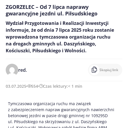
ZGORZELEC – Od 7 lipca naprawy
gwarancyjne jezdni ul. Piłsudskiego
Wydział Przygotowania i Realizacji Inwestycji
informuje, że od dnia 7 lipca 2025 roku zostanie
wprowadzona tymczasowa organizacja ruchu
na drogach gminnych ul. Daszyńskiego,
Kościuszki, Piłsudskiego i Wolności.
red.
Skopiuj link
03.07.2025
554
Czas lektury:
< 1
min
Tymczasowa organizacja ruchu ma związek
z zabezpieczeniem napraw gwarancyjnych nawierzchni
betonowej jezdni w pasie drogi gminnej nr 109295D
ul. Piłsudskiego na skrzyżowaniu z ul. Daszyńskiego
i ul. Kościuszki. Wykonawcą robót będzie firma ABM