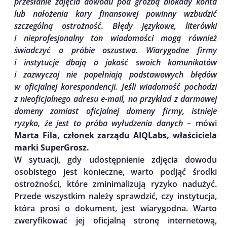
przesłanie zdjęcia dowodu pod groźbą blokady konta
lub nałożenia kary finansowej powinny wzbudzić
szczególną ostrożność. Błędy językowe, literówki
i nieprofesjonalny ton wiadomości mogą również
świadczyć o próbie oszustwa. Wiarygodne firmy
i instytucje dbają o jakość swoich komunikatów
i zazwyczaj nie popełniają podstawowych błędów
w oficjalnej korespondencji. Jeśli wiadomość pochodzi
z nieoficjalnego adresu e-mail, na przykład z darmowej
domeny zamiast oficjalnej domeny firmy, istnieje
ryzyko, że jest to próba wyłudzenia danych
– mówi
Marta Fila, członek zarządu AIQLabs, właściciela
marki SuperGrosz.
W sytuacji, gdy udostępnienie zdjęcia dowodu
osobistego jest konieczne, warto podjąć środki
ostrożności, które zminimalizują ryzyko nadużyć.
Przede wszystkim należy sprawdzić, czy instytucja,
która prosi o dokument, jest wiarygodna. Warto
zweryfikować jej oficjalną stronę internetową,