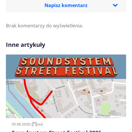
Napisz komentarz
Brak komentarzy do wyświetlenia.
Imię/ Nick*
Inne artykuły
Treść komentarza*
Zapamiętaj moje dane w tej przeglądarce podczas
pisania kolejnych komentarzy.
05.08.2026
|
red.