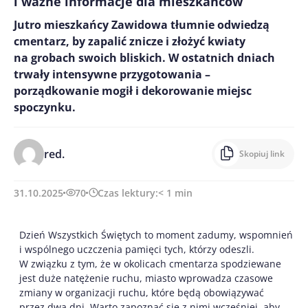
i ważne informacje dla mieszkańców
Jutro mieszkańcy Zawidowa tłumnie odwiedzą
cmentarz, by zapalić znicze i złożyć kwiaty
na grobach swoich bliskich. W ostatnich dniach
trwały intensywne przygotowania –
porządkowanie mogił i dekorowanie miejsc
spoczynku.
red.
Skopiuj link
31.10.2025
70
Czas lektury:
< 1
min
Dzień Wszystkich Świętych to moment zadumy, wspomnień
i wspólnego uczczenia pamięci tych, którzy odeszli.
W związku z tym, że w okolicach cmentarza spodziewane
jest duże natężenie ruchu, miasto wprowadza czasowe
zmiany w organizacji ruchu, które będą obowiązywać
przez dwa dni. Warto zapoznać się z nimi wcześniej, aby