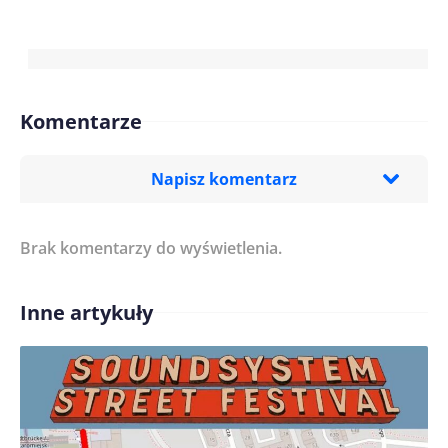
Komentarze
Napisz komentarz
Brak komentarzy do wyświetlenia.
Imię/ Nick*
Inne artykuły
Treść komentarza*