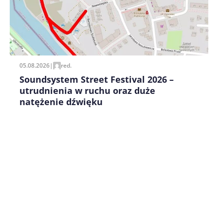
Zapamiętaj moje dane w tej przeglądarce podczas
pisania kolejnych komentarzy.
05.08.2026
|
red.
Soundsystem Street Festival 2026 –
utrudnienia w ruchu oraz duże
natężenie dźwięku