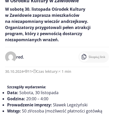
w Ośrodku Kultury w Zawidowie
W sobotę 30. listopada Ośrodek Kultury
w Zawidowie zaprasza mieszkańców
na niezapomniany wieczór andrzejkowy.
Organizatorzy przygotowali pełen atrakcji
program, który z pewnością dostarczy
niezapomnianych wrażeń.
red.
Skopiuj link
30.10.2024
11
Czas lektury:
< 1
min
Szczegóły wydarzenia:
Data:
Sobota, 30 listopada
Godzina:
20:00 – 4:00
Prowadzenie imprezy:
Sławek Legeżyński
Wstęp:
50 zł/osoba (możliwość płatności gotówką