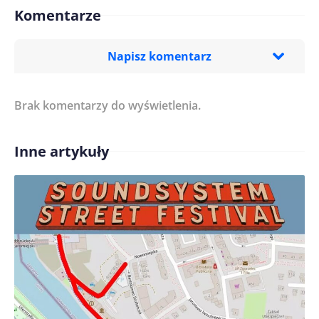
Komentarze
Napisz komentarz
Brak komentarzy do wyświetlenia.
Imię/ Nick*
Inne artykuły
Treść komentarza*
Zapamiętaj moje dane w tej przeglądarce podczas
pisania kolejnych komentarzy.