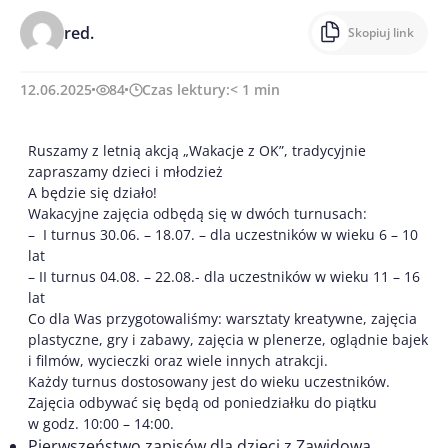
red.
Skopiuj link
12.06.2025
84
Czas lektury:
< 1
min
Ruszamy z letnią akcją „Wakacje z OK”, tradycyjnie
zapraszamy dzieci i młodzież
A będzie się działo!
Wakacyjne zajęcia odbędą się w dwóch turnusach:
– I turnus 30.06. – 18.07. – dla uczestników w wieku 6 – 10
lat
– II turnus 04.08. – 22.08.- dla uczestników w wieku 11 – 16
lat
Co dla Was przygotowaliśmy: warsztaty kreatywne, zajęcia
plastyczne, gry i zabawy, zajęcia w plenerze, oglądnie bajek
i filmów, wycieczki oraz wiele innych atrakcji.
Każdy turnus dostosowany jest do wieku uczestników.
Zajęcia odbywać się będą od poniedziałku do piątku
w godz. 10:00 – 14:00.
Pierwszeństwo zapisów dla dzieci z Zawidowa.