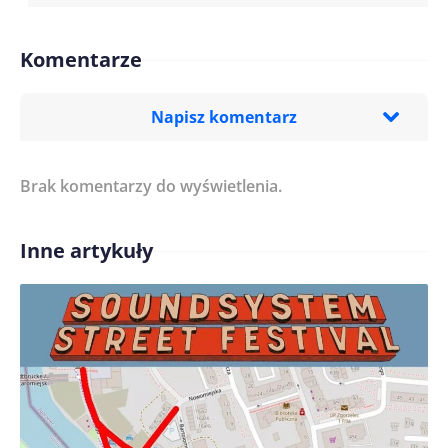
Komentarze
Napisz komentarz
Brak komentarzy do wyświetlenia.
Imię/ Nick*
Inne artykuły
Treść komentarza*
Zapamiętaj moje dane w tej przeglądarce podczas