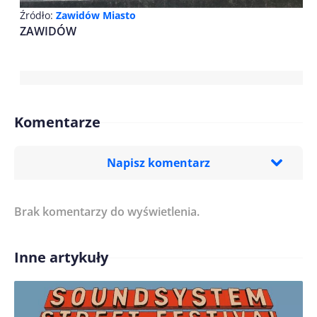
Źródło:
Zawidów Miasto
ZAWIDÓW
Komentarze
Napisz komentarz
Brak komentarzy do wyświetlenia.
Imię/ Nick*
Inne artykuły
Treść komentarza*