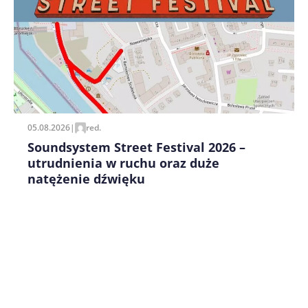
Zapamiętaj moje dane w tej przeglądarce podczas
pisania kolejnych komentarzy.
05.08.2026
|
red.
Soundsystem Street Festival 2026 –
utrudnienia w ruchu oraz duże
natężenie dźwięku