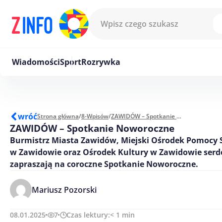
Przejdź do treści
Wiadomości
Sport
Rozrywka
wróć
Strona główna
/
8-Wpisów
/
ZAWIDÓW – Spotkanie Noworoczne
ZAWIDÓW – Spotkanie Noworoczne
Burmistrz Miasta Zawidów, Miejski Ośrodek Pomocy 
w Zawidowie oraz Ośrodek Kultury w Zawidowie serd
zapraszają na coroczne Spotkanie Noworoczne.
Mariusz Pozorski
08.01.2025
7
Czas lektury:
< 1
min