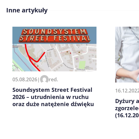
Inne artykuły
Treść komentarza*
Zapamiętaj moje dane w tej pr
05.08.2026
|
red.
kolejnych komentarzy.
Soundsystem Street Festival
16.12.202
2026 – utrudnienia w ruchu
Dyżury 
oraz duże natężenie dźwięku
zgorzel
(16.12.20