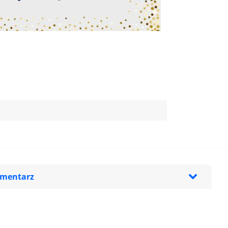
omentarz