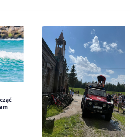
ocząć
iem