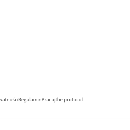
watności
Regulamin
Pracuj
the protocol