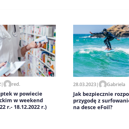
zeglądarce podczas pisania
2
|
red.
28.03.2023
|
Gabriela
aptek w powiecie
Jak bezpiecznie rozp
eckim w weekend
przygodę z surfowan
22 r.- 18.12.2022 r.)
na desce eFoil?