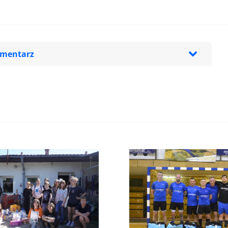
omentarz
zeglądarce podczas pisania