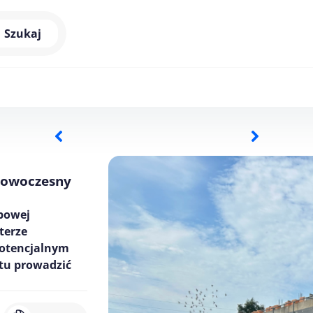
Szukaj
nowoczesny
zbowej
terze
potencjalnym
tu prowadzić