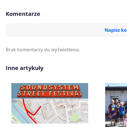
Komentarze
Napisz k
Brak komentarzy do wyświetlenia.
Imię/ Nick*
Inne artykuły
Treść komentarza*
Zapamiętaj moje dane w tej pr