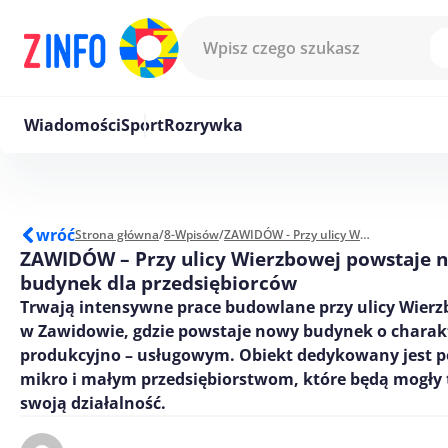
Przejdź do treści
Wiadomości
Sport
Rozrywka
wróć
Strona główna
/
8-Wpisów
/
ZAWIDÓW - Przy ulicy Wierzbowej powstaje nowoczesny budynek dla przedsiębiorców
ZAWIDÓW – Przy ulicy Wierzbowej powstaje 
budynek dla przedsiębiorców
Trwają intensywne prace budowlane przy ulicy Wier
w Zawidowie, gdzie powstaje nowy budynek o charak
produkcyjno – usługowym. Obiekt dedykowany jest 
mikro i małym przedsiębiorstwom, które będą mogły 
swoją działalność.