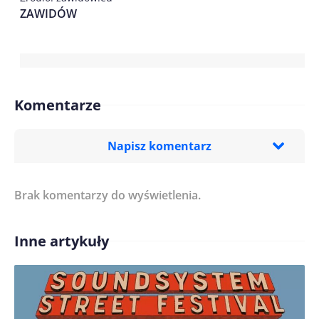
ZAWIDÓW
Komentarze
Napisz komentarz
Brak komentarzy do wyświetlenia.
Imię/ Nick*
Inne artykuły
Treść komentarza*