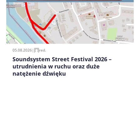
Zapamiętaj moje dane w tej przeglądarce podczas
pisania kolejnych komentarzy.
05.08.2026
|
red.
Soundsystem Street Festival 2026 –
utrudnienia w ruchu oraz duże
natężenie dźwięku