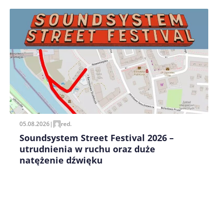
Zapamiętaj moje dane w tej przeglądarce podczas
pisania kolejnych komentarzy.
05.08.2026
|
red.
Soundsystem Street Festival 2026 –
utrudnienia w ruchu oraz duże
natężenie dźwięku