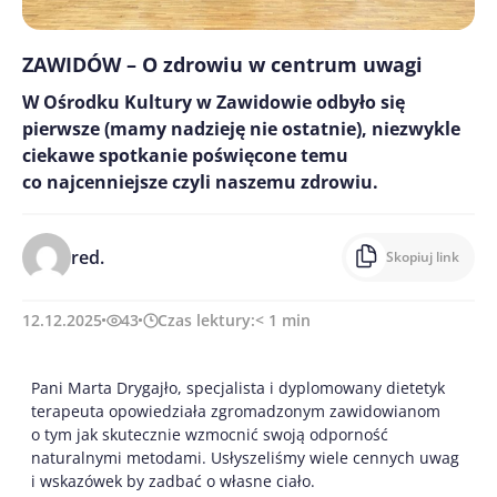
ZAWIDÓW – O zdrowiu w centrum uwagi
W Ośrodku Kultury w Zawidowie odbyło się
pierwsze (mamy nadzieję nie ostatnie), niezwykle
ciekawe spotkanie poświęcone temu
co najcenniejsze czyli naszemu zdrowiu.
red.
Skopiuj link
12.12.2025
43
Czas lektury:
< 1
min
Pani Marta Drygajło, specjalista i dyplomowany dietetyk
terapeuta opowiedziała zgromadzonym zawidowianom
o tym jak skutecznie wzmocnić swoją odporność
naturalnymi metodami. Usłyszeliśmy wiele cennych uwag
i wskazówek by zadbać o własne ciało.