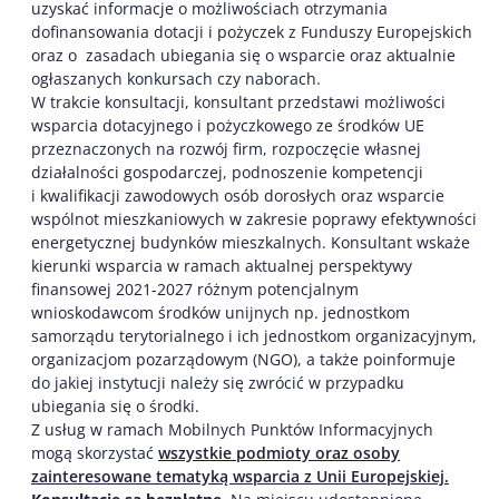
uzyskać informacje o możliwościach otrzymania
dofinansowania dotacji i pożyczek z Funduszy Europejskich
oraz o zasadach ubiegania się o wsparcie oraz aktualnie
ogłaszanych konkursach czy naborach.
W trakcie konsultacji, konsultant przedstawi możliwości
wsparcia dotacyjnego i pożyczkowego ze środków UE
przeznaczonych na rozwój firm, rozpoczęcie własnej
działalności gospodarczej, podnoszenie kompetencji
i kwalifikacji zawodowych osób dorosłych oraz wsparcie
wspólnot mieszkaniowych w zakresie poprawy efektywności
energetycznej budynków mieszkalnych. Konsultant wskaże
kierunki wsparcia w ramach aktualnej perspektywy
finansowej 2021-2027 różnym potencjalnym
wnioskodawcom środków unijnych np. jednostkom
samorządu terytorialnego i ich jednostkom organizacyjnym,
organizacjom pozarządowym (NGO), a także poinformuje
do jakiej instytucji należy się zwrócić w przypadku
ubiegania się o środki.
Z usług w ramach Mobilnych Punktów Informacyjnych
mogą skorzystać
wszystkie podmioty oraz osoby
zainteresowane tematyką wsparcia z Unii Europejskiej.