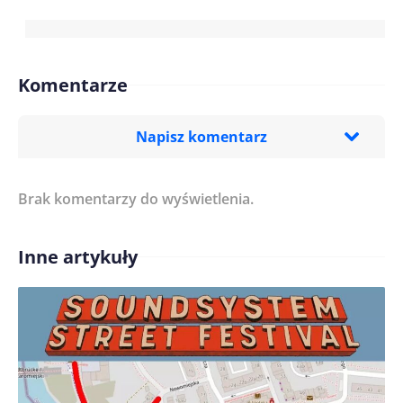
Komentarze
Napisz komentarz
Brak komentarzy do wyświetlenia.
Imię/ Nick*
Inne artykuły
Treść komentarza*