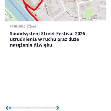
Zapamiętaj moje dane w tej przeglądarce podczas
pisania kolejnych komentarzy.
05.08.2026
|
red.
Soundsystem Street Festival 2026 –
utrudnienia w ruchu oraz duże
natężenie dźwięku