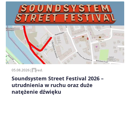
Zapamiętaj moje dane w tej przeglądarce podczas
pisania kolejnych komentarzy.
05.08.2026
|
red.
Soundsystem Street Festival 2026 –
utrudnienia w ruchu oraz duże
natężenie dźwięku