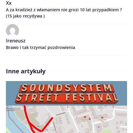
Xx
A za kradzież z włamaniem nie grozi 10 lat przypadkiem ?
Treść komentarza*
(15 jako recydywa )
Ireneusz
Brawo i tak trzymać pozdrowienia
Zapamiętaj moje dane w tej przeglądarce podczas
Inne artykuły
pisania kolejnych komentarzy.