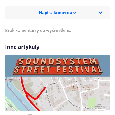
Napisz komentarz
Brak komentarzy do wyświetlenia.
Imię/ Nick*
Inne artykuły
Treść komentarza*
Zapamiętaj moje dane w tej przeglądarce podczas
pisania kolejnych komentarzy.