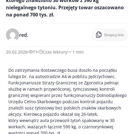
którego znaleziono 30 worków z 590 kg
nielegalnego tytoniu. Przejęty towar oszacowano
na ponad 700 tys. zł.
red.
Skopiuj link
20.02.2026
71
Czas lektury:
< 1
min
Do zatrzymania dostawczego busa doszło na początku
lutego br. na autostradzie A4 w pobliżu Jędrzychowic.
Funkcjonariusze Straży Granicznej ze Zgorzelca pełniąc
służbę w ramach przywróconej, tymczasowej kontroli
granicznej wspierani przez funkcjonariuszy Dolnośląskiego
Urzędu Celno-Skarbowego podczas kontroli pojazdu
znaleźli susz tytoniowy bez polskich znaków skarbowych
akcyzy. Kierowcą pojazdu okazał się 26-latek,
który wewnątrz auta przewoził tytoń spakowany w 30
workach, ważących łącznie 590 kg, o czarnorynkowej
wartości ponad 700 tys. zł.