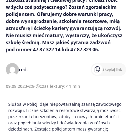
Szukasz stabilnej i ciekawej pracy? Chcesz robić
w życiu coś pożytecznego? Zostań zgorzeleckim
policjantem. Oferujemy dobre warunki pracy,
dobre wynagrodzenie, szkolenia resortowe, miłą
atmosferę i ścieżkę kariery gwarantującą rozwój.
Nie musisz mieć matury, wystarczy, że ukończysz
szkołę średnią. Masz jakieś pytania zadzwoń
pod numer 47 87 322 14 lub 47 87 323 06.
red.
Skopiuj link
09.08.2023
8
Czas lektury:
< 1
min
Służba w Policji daje niepowtarzalną szansę zawodowego
rozwoju. Liczne szkolenia resortowe stwarzają możliwość
poszerzania horyzontów, zdobycia nowych umiejętności
oraz pogłębiania wiedzy i doświadczenia w różnych
dziedzinach. Zostając policjantem masz gwarancję