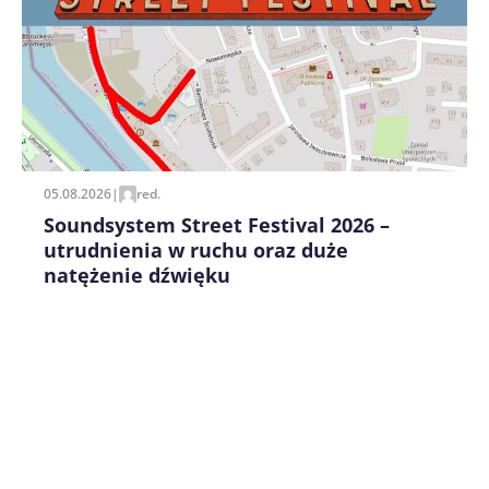
Zapamiętaj moje dane w tej przeglądarce podczas
pisania kolejnych komentarzy.
05.08.2026
|
red.
Soundsystem Street Festival 2026 –
utrudnienia w ruchu oraz duże
natężenie dźwięku