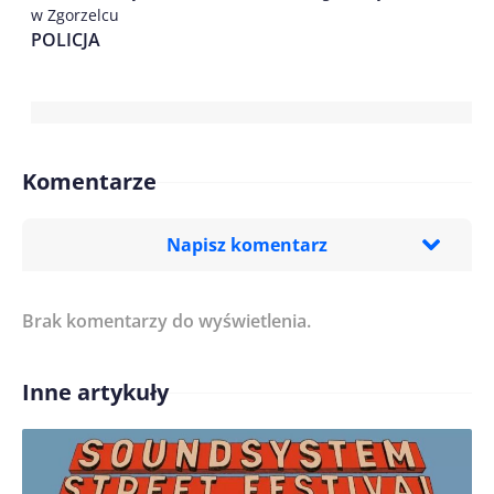
w Zgorzelcu
POLICJA
Komentarze
Napisz komentarz
Brak komentarzy do wyświetlenia.
Imię/ Nick*
Inne artykuły
Treść komentarza*