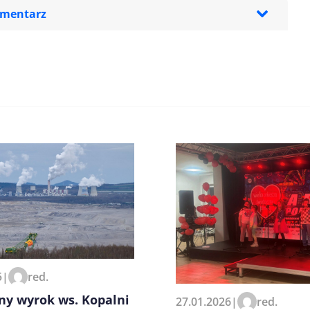
omentarz
zeglądarce podczas pisania
5
|
red.
ny wyrok ws. Kopalni
27.01.2026
|
red.