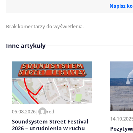
Napisz k
Brak komentarzy do wyświetlenia.
Imię/ Nick*
Inne artykuły
Treść komentarza*
Zapamiętaj moje dane w tej pr
05.08.2026
|
red.
kolejnych komentarzy.
14.10.202
Soundsystem Street Festival
2026 – utrudnienia w ruchu
Pozytyw