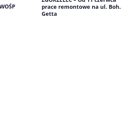
ł WOŚP
prace remontowe na ul. Boh.
Getta