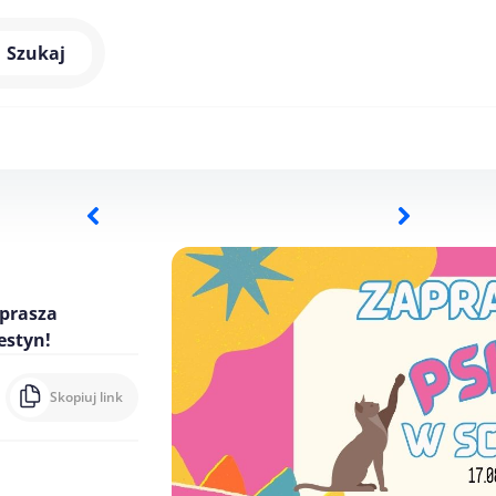
Szukaj
aprasza
estyn!
Skopiuj link