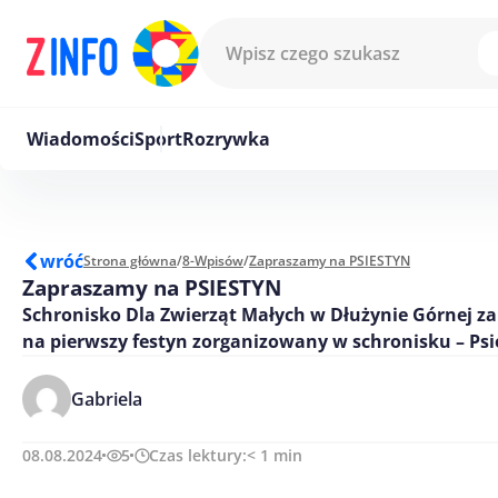
Przejdź do treści
Wiadomości
Sport
Rozrywka
wróć
Strona główna
/
8-Wpisów
/
Zapraszamy na PSIESTYN
Zapraszamy na PSIESTYN
Schronisko Dla Zwierząt Małych w Dłużynie Górnej z
na pierwszy festyn zorganizowany w schronisku – Psi
Gabriela
08.08.2024
5
Czas lektury:
< 1
min