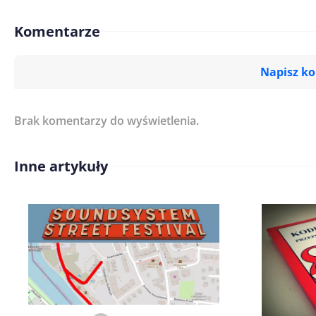
Komentarze
Napisz k
Brak komentarzy do wyświetlenia.
Imię/ Nick*
Inne artykuły
Treść komentarza*
Zapamiętaj moje dane w tej pr