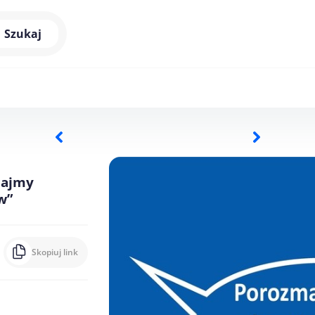
Szukaj
iajmy
w”
Skopiuj link