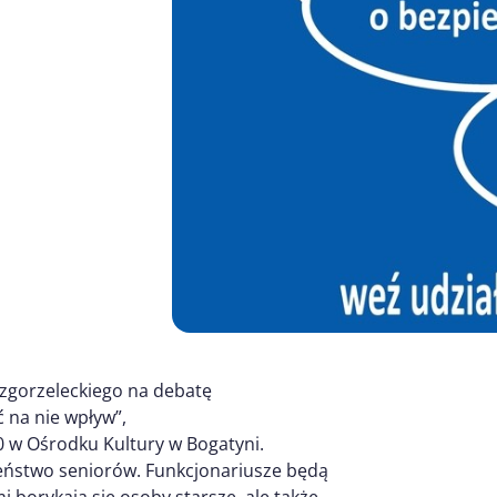
gorzeleckiego na debatę
 na nie wpływ”,
0 w Ośrodku Kultury w Bogatyni.
ństwo seniorów. Funkcjonariusze będą
 borykają się osoby starsze, ale także