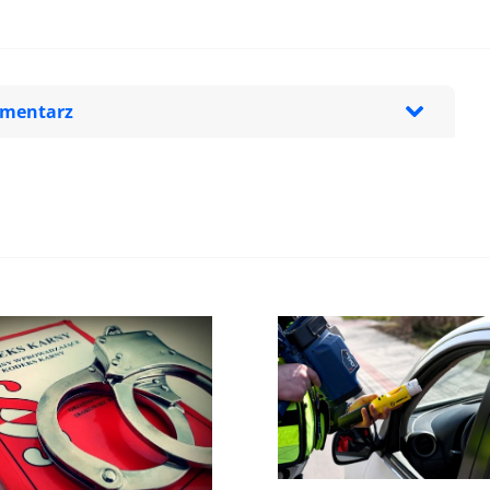
omentarz
zeglądarce podczas pisania