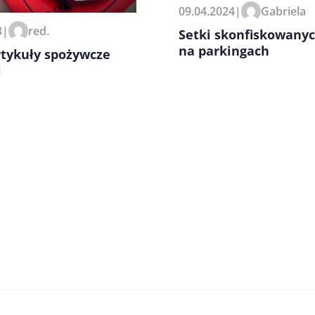
09.04.2024
|
Gabriela
3
|
red.
Setki skonfiskowanyc
na parkingach
rtykuły spożywcze
l