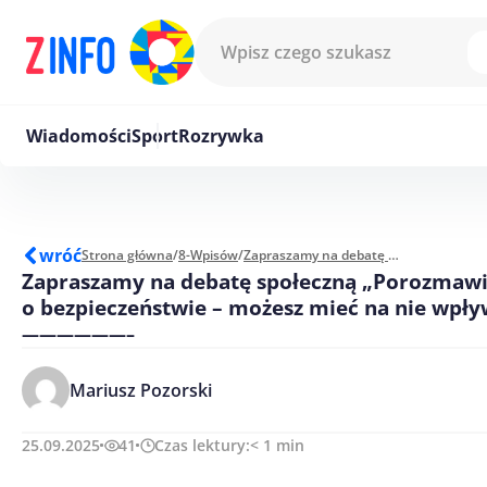
Przejdź do treści
Wiadomości
Sport
Rozrywka
wróć
Strona główna
/
8-Wpisów
/
Zapraszamy na debatę społeczną „Porozmawiajmy o bezpieczeństwie – możesz mieć na nie wpływ”
Zapraszamy na debatę społeczną „Porozmaw
o bezpieczeństwie – możesz mieć na nie wpły
——————–
Mariusz Pozorski
25.09.2025
41
Czas lektury:
< 1
min