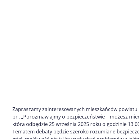
Zapraszamy zainteresowanych mieszkańców powiatu z
pn. „Porozmawiajmy o bezpieczeństwie – możesz mieć
która odbędzie 25 września 2025 roku o godzinie 13:0
Tematem debaty będzie szeroko rozumiane bezpiecze
mieli możliwość nie tylko wysłuchać problemów z jakimi