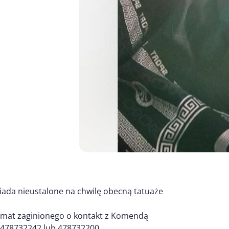
iada nieustalone na chwilę obecną tatuaże
temat zaginionego o kontakt z Komendą
 478732242 lub 478732200.