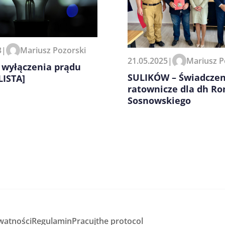
3
|
Mariusz Pozorski
21.05.2025
|
Mariusz P
 wyłączenia prądu
SULIKÓW – Świadczen
LISTA]
ratownicze dla dh R
Sosnowskiego
watności
Regulamin
Pracuj
the protocol