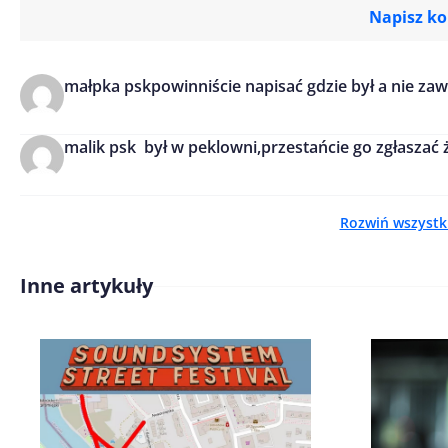
Napisz k
małpka psk
powinniście napisać gdzie był a nie za
Imię/ Nick*
malik psk
był w peklowni,przestańcie go zgłaszać ż
Treść komentarza*
Rozwiń wszystk
Inne artykuły
Zapamiętaj moje dane w tej pr
kolejnych komentarzy.