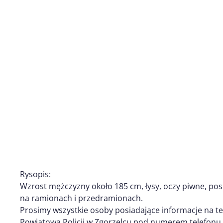
Rysopis:
Wzrost mężczyzny około 185 cm, łysy, oczy piwne, pos
na ramionach i przedramionach.
Prosimy wszystkie osoby posiadające informacje na 
Powiatową Policji w Zgorzelcu pod numerem telefonu