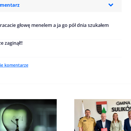
omentarz
wracacie głowę menelem a ja go pół dnia szukałem
e zaginął!!
ie komentarze
zeglądarce podczas pisania