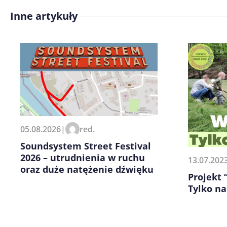
Inne artykuły
Treść komentarza*
Zapamiętaj moje dane w tej pr
05.08.2026
|
red.
kolejnych komentarzy.
Soundsystem Street Festival
2026 – utrudnienia w ruchu
13.07.202
oraz duże natężenie dźwięku
Projekt
Tylko na