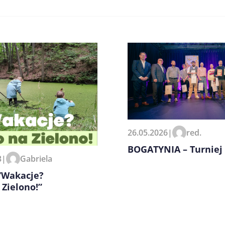
zeglądarce podczas pisania
26.05.2026
|
red.
BOGATYNIA – Turniej 
3
|
Gabriela
 “Wakacje?
 Zielono!”