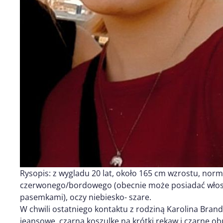
Rysopis: z wygladu 20 lat, około 165 cm wzrostu, norm
czerwonego/bordowego (obecnie może posiadać włosy
pasemkami), oczy niebiesko- szare.
W chwili ostatniego kontaktu z rodziną Karolina Bran
jeansowe, czarną koszulkę na krótki rękaw i czarne o