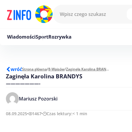
Przejdź do treści
Wiadomości
Sport
Rozrywka
wróć
Strona główna
/
8-Wpisów
/
Zaginęła Karolina BRANDYS
Zaginęła Karolina BRANDYS
———————-
Mariusz Pozorski
08.09.2025
1467
Czas lektury:
< 1
min