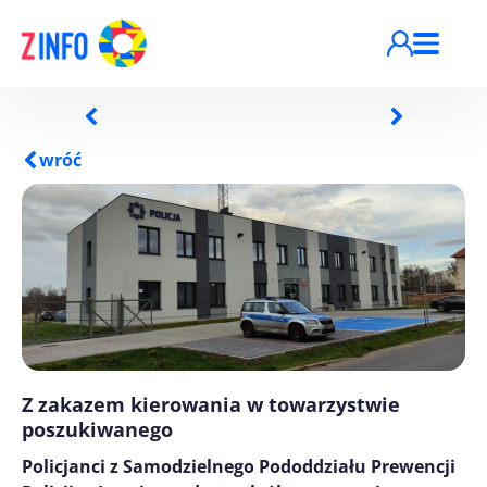
Przejdź do treści
wróć
Z zakazem kierowania w towarzystwie
poszukiwanego
Policjanci z Samodzielnego Pododdziału Prewencji