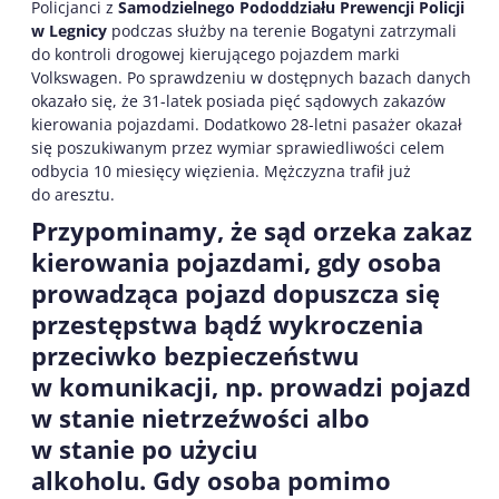
Policjanci z
Samodzieln
ego
Pododdział
u
Prewencji Policji
w Legnicy
podczas służby na terenie Bogatyni zatrzymali
do kontroli drogowej kierującego pojazdem marki
Volkswagen. Po sprawdzeniu w dostępnych bazach danych
okazało się, że 31-latek posiada pięć sądowych zakazów
kierowania pojazdami. Dodatkowo 28-letni pasażer okazał
się poszukiwanym przez wymiar sprawiedliwości celem
odbycia 10 miesięcy więzienia. Mężczyzna trafił już
do aresztu.
Przypominamy, że s
ąd orzeka zakaz
kierowania pojazdami
, gdy osoba
prowadząca pojazd dopuszcza się
przestępstwa bądź wykroczenia
przeciwko bezpieczeństwu
w komunikacji, np.
prowadzi pojazd
w stanie nietrzeźwości
albo
w stanie po użyciu
alkoholu.
Gdy osoba pomimo