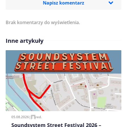
Napisz komentarz
Brak komentarzy do wyświetlenia.
Imię/ Nick*
Inne artykuły
Treść komentarza*
Zapamiętaj moje dane w tej przeglądarce podczas
pisania kolejnych komentarzy.
05.08.2026
|
red.
Soundsystem Street Festival 2026 –