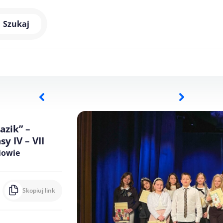
Szukaj
azik” –
y IV – VII
iowie
Skopiuj link