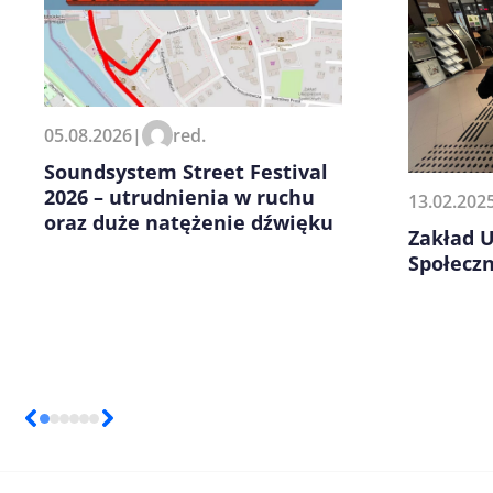
Zapamiętaj moje dane w tej pr
05.08.2026
|
red.
kolejnych komentarzy.
Soundsystem Street Festival
2026 – utrudnienia w ruchu
13.02.202
oraz duże natężenie dźwięku
Zakład 
Społecz