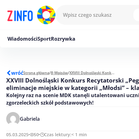
Przejdź do treści
Wiadomości
Sport
Rozrywka
wróć
Strona główna
/
8-Wpisów
/
XXVIII Dolnośląski Konkurs Recytatorski "Pegazik" - eliminacje miejskie w kategorii "Młodsi" - klasy IV - VII
XXVIII Dolnośląski Konkurs Recytatorski „Peg
eliminacje miejskie w kategorii „Młodsi” – klas
Kolejny raz na scenie MDK stanęli utalentowani uczn
zgorzeleckich szkół podstawowych!
Gabriela
05.03.2025
50
Czas lektury:
< 1
min