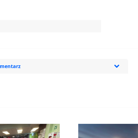
omentarz