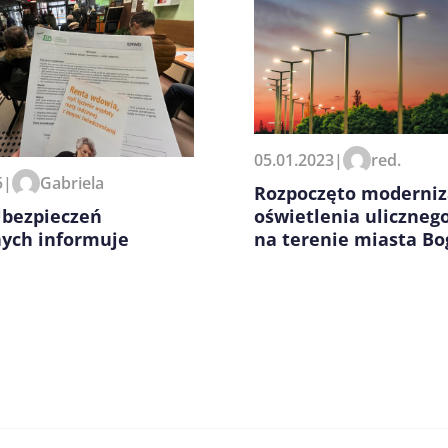
zeglądarce podczas pisania
05.01.2023
|
red.
5
|
Gabriela
Rozpoczęto moderniz
Ubezpieczeń
oświetlenia uliczneg
nych informuje
na terenie miasta Bo