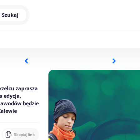
Szukaj
rzelcu zaprasza
a edycja,
 zawodów będzie
Zalewie
Skopiuj link