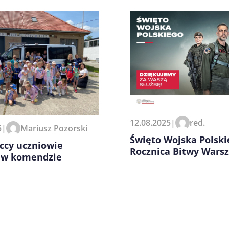
zeglądarce podczas pisania
12.08.2025
|
red.
5
|
Mariusz Pozorski
Święto Wojska Polski
ccy uczniowie
Rocznica Bitwy Wars
ą w komendzie