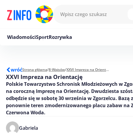
Przejdź do treści
Wiadomości
Sport
Rozrywka
wróć
Strona główna
/
8-Wpisów
/
XXVI Impreza na Orientację
XXVI Impreza na Orientację
Polskie Towarzystwo Schronisk Młodzieżowych w Zgo
na coroczną Imprezę na Orientację. Dwudziesta szóst
odbędzie się w sobotę 30 września w Zgorzelcu. Bazą
ponownie teren zmodernizowanego placu zabaw na 
Czerwona Woda.
Gabriela