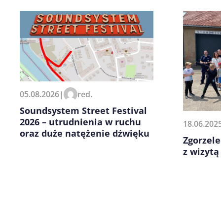
Zapamiętaj moje dane w tej pr
05.08.2026
|
red.
kolejnych komentarzy.
Soundsystem Street Festival
2026 – utrudnienia w ruchu
18.06.202
oraz duże natężenie dźwięku
Zgorzele
z wizyt