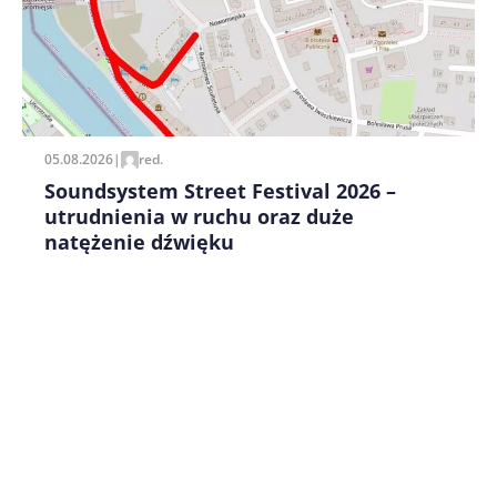
Zapamiętaj moje dane w tej przeglądarce podczas
pisania kolejnych komentarzy.
05.08.2026
|
red.
Soundsystem Street Festival 2026 –
utrudnienia w ruchu oraz duże
natężenie dźwięku