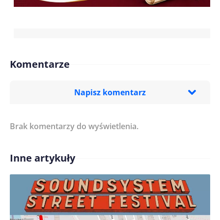
Komentarze
Napisz komentarz
Brak komentarzy do wyświetlenia.
Imię/ Nick*
Inne artykuły
Treść komentarza*