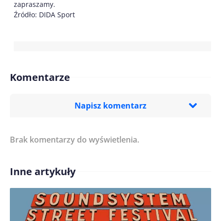
zapraszamy.
Źródło: DIDA Sport
Komentarze
Napisz komentarz
Brak komentarzy do wyświetlenia.
Imię/ Nick*
Inne artykuły
Treść komentarza*