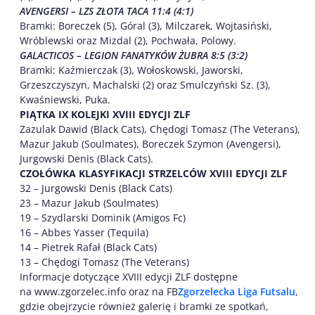
AVENGERSI – LZS ZŁOTA TACA 11:4 (4:1)
Bramki: Boreczek (5), Góral (3), Milczarek, Wojtasiński,
Wróblewski oraz Mizdal (2), Pochwała, Polowy.
GALACTICOS – LEGION FANATYKÓW ŻUBRA 8:5 (3:2)
Bramki: Kaźmierczak (3), Wołoskowski, Jaworski,
Grzeszczyszyn, Machalski (2) oraz Smulczyński Sz. (3),
Kwaśniewski, Puka.
PIĄTKA IX KOLEJKI XVIII EDYCJI ZLF
Zazulak Dawid (Black Cats), Chędogi Tomasz (The Veterans),
Mazur Jakub (Soulmates), Boreczek Szymon (Avengersi),
Jurgowski Denis (Black Cats).
CZOŁÓWKA KLASYFIKACJI STRZELCÓW XVIII EDYCJI ZLF
32 – Jurgowski Denis (Black Cats)
23 – Mazur Jakub (Soulmates)
19 – Szydlarski Dominik (Amigos Fc)
16 – Abbes Yasser (Tequila)
14 – Pietrek Rafał (Black Cats)
13 – Chędogi Tomasz (The Veterans)
Informacje dotyczące XVIII edycji ZLF dostępne
na www.zgorzelec.info oraz na FB
Zgorzelecka Liga Futsalu
,
gdzie obejrzycie również galerię i bramki ze spotkań,