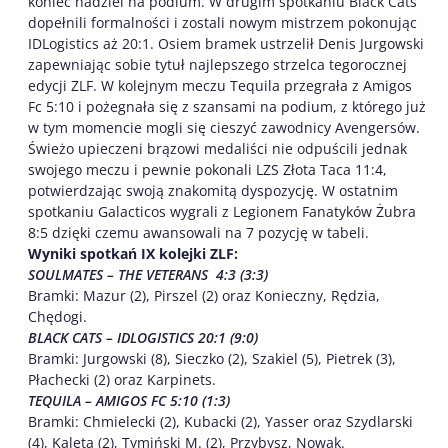
koniec nadziei na podium. W drugim spotkaniu Black Cats
dopełnili formalności i zostali nowym mistrzem pokonując
IDLogistics aż 20:1. Osiem bramek ustrzelił Denis Jurgowski
zapewniając sobie tytuł najlepszego strzelca tegorocznej
edycji ZLF. W kolejnym meczu Tequila przegrała z Amigos
Fc 5:10 i pożegnała się z szansami na podium, z którego już
w tym momencie mogli się cieszyć zawodnicy Avengersów.
Świeżo upieczeni brązowi medaliści nie odpuścili jednak
swojego meczu i pewnie pokonali LZS Złota Taca 11:4,
potwierdzając swoją znakomitą dyspozycję. W ostatnim
spotkaniu Galacticos wygrali z Legionem Fanatyków Żubra
8:5 dzięki czemu awansowali na 7 pozycję w tabeli.
Wyniki spotkań IX kolejki ZLF:
SOULMATES – THE VETERANS 4:3 (3:3)
Bramki: Mazur (2), Pirszel (2) oraz Konieczny, Rędzia,
Chędogi.
BLACK CATS – IDLOGISTICS 20:1 (9:0)
Bramki: Jurgowski (8), Sieczko (2), Szakiel (5), Pietrek (3),
Płachecki (2) oraz Karpinets.
TEQUILA – AMIGOS FC 5:10 (1:3)
Bramki: Chmielecki (2), Kubacki (2), Yasser oraz Szydlarski
(4), Kaleta (2), Tymiński M. (2), Przybysz, Nowak.