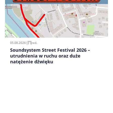
Zapamiętaj moje dane w tej przeglądarce podczas
pisania kolejnych komentarzy.
05.08.2026
|
red.
Soundsystem Street Festival 2026 –
utrudnienia w ruchu oraz duże
natężenie dźwięku