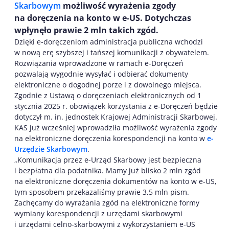
Skarbowym
możliwość wyrażenia zgody
na doręczenia na konto w e-US. Dotychczas
wpłynęło prawie 2 mln takich zgód.
Dzięki e-doręczeniom administracja publiczna wchodzi
w nową erę szybszej i tańszej komunikacji z obywatelem.
Rozwiązania wprowadzone w ramach e-Doręczeń
pozwalają wygodnie wysyłać i odbierać dokumenty
elektroniczne o dogodnej porze i z dowolnego miejsca.
Zgodnie z Ustawą o doręczeniach elektronicznych od 1
stycznia 2025 r. obowiązek korzystania z e-Doręczeń będzie
dotyczył m. in. jednostek Krajowej Administracji Skarbowej.
KAS już wcześniej wprowadziła możliwość wyrażenia zgody
na elektroniczne doręczenia korespondencji na konto w
e-
Urzędzie Skarbowym
.
„Komunikacja przez e-Urząd Skarbowy jest bezpieczna
i bezpłatna dla podatnika. Mamy już blisko 2 mln zgód
na elektroniczne doręczenia dokumentów na konto w e-US,
tym sposobem przekazaliśmy prawie 3,5 mln pism.
Zachęcamy do wyrażania zgód na elektroniczne formy
wymiany korespondencji z urzędami skarbowymi
i urzędami celno-skarbowymi z wykorzystaniem e-US