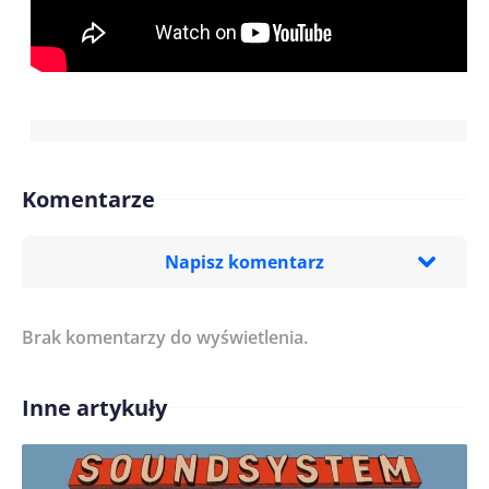
Komentarze
Napisz komentarz
Brak komentarzy do wyświetlenia.
Imię/ Nick*
Inne artykuły
Treść komentarza*