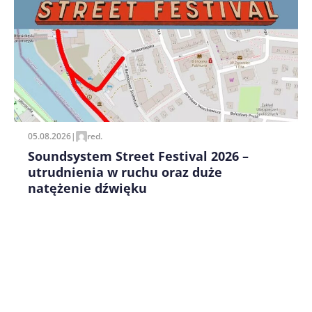
Zapamiętaj moje dane w tej przeglądarce podczas
pisania kolejnych komentarzy.
05.08.2026
|
red.
Soundsystem Street Festival 2026 –
utrudnienia w ruchu oraz duże
natężenie dźwięku