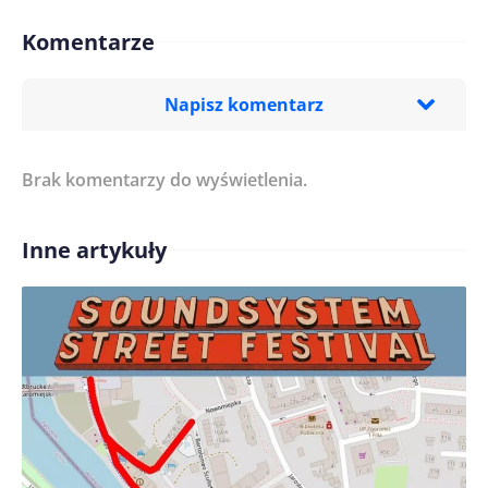
Komentarze
Napisz komentarz
Brak komentarzy do wyświetlenia.
Imię/ Nick*
Inne artykuły
Treść komentarza*
Zapamiętaj moje dane w tej przeglądarce podczas
pisania kolejnych komentarzy.