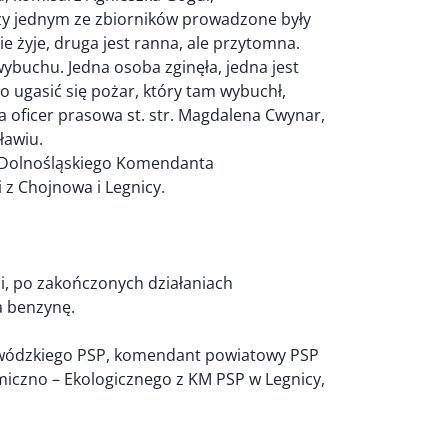
rzy jednym ze zbiorników prowadzone były
 żyje, druga jest ranna, ale przytomna.
wybuchu. Jedna osoba zginęła, jedna jest
 ugasić się pożar, który tam wybuchł,
a oficer prasowa st. str. Magdalena Cwynar,
ławiu.
a Dolnośląskiego Komendanta
 z Chojnowa i Legnicy.
, po zakończonych działaniach
a benzynę.
wódzkiego PSP, komendant powiatowy PSP
miczno – Ekologicznego z KM PSP w Legnicy,