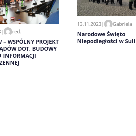
zeglądarce podczas pisania
13.11.2023
|
Gabriela
3
|
red.
Narodowe Święto
Niepodległości w Sul
 – WSPÓLNY PROJEKT
ĄDÓW DOT. BUDOWY
 INFORMACJI
ZENNEJ