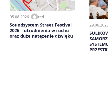
Zapamiętaj moje dane w tej pr
05.08.2026
|
red.
kolejnych komentarzy.
Soundsystem Street Festival
29.06.202
2026 – utrudnienia w ruchu
SULIKÓW
oraz duże natężenie dźwięku
SAMORZ
SYSTEMU
PRZESTR