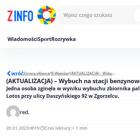
Przejdź do treści
Wiadomości
Sport
Rozrywka
wróć
Strona główna
/
8-Wpisów
/
(AKTUALIZACJA) - Wybuch na stacji benzynowej
(AKTUALIZACJA) – Wybuch na stacji benzynow
Jedna osoba zginęła w wyniku wybuchu zbiornika pali
Lotos przy ulicy Daszyńskiego 92 w Zgorzelcu.
red.
20.01.2023
15
Czas lektury:
< 1
min