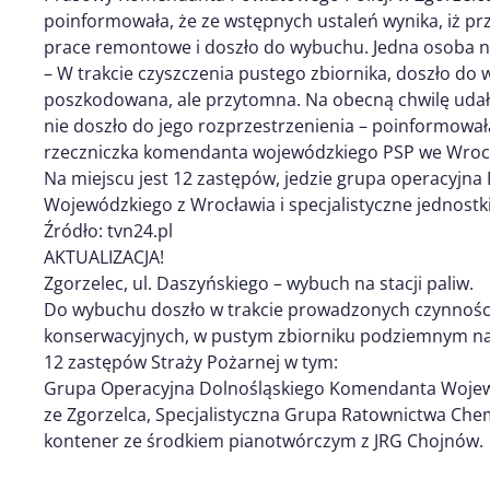
poinformowała, że ze wstępnych ustaleń wynika, iż p
prace remontowe i doszło do wybuchu. Jedna osoba nie
– W trakcie czyszczenia pustego zbiornika, doszło do 
poszkodowana, ale przytomna. Na obecną chwilę udało
nie doszło do jego rozprzestrzenienia – poinformował
rzeczniczka komendanta wojewódzkiego PSP we Wroc
Na miejscu jest 12 zastępów, jedzie grupa operacyjn
Wojewódzkiego z Wrocławia i specjalistyczne jednostki
Źródło: tvn24.pl
AKTUALIZACJA!
Zgorzelec, ul. Daszyńskiego – wybuch na stacji paliw.
Do wybuchu doszło w trakcie prowadzonych czynności
konserwacyjnych, w pustym zbiorniku podziemnym n
12 zastępów Straży Pożarnej w tym:
Grupa Operacyjna Dolnośląskiego Komendanta Woje
ze Zgorzelca, Specjalistyczna Grupa Ratownictwa Che
kontener ze środkiem pianotwórczym z JRG Chojnów.