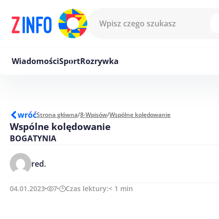
Przejdź do treści
Wiadomości
Sport
Rozrywka
wróć
Strona główna
/
8-Wpisów
/
Wspólne kolędowanie
Wspólne kolędowanie
BOGATYNIA
red.
04.01.2023
7
Czas lektury:
< 1
min