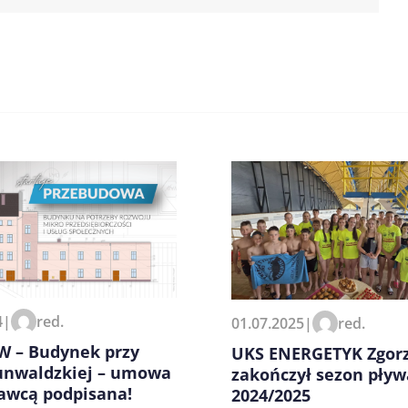
zeglądarce podczas pisania
4
|
red.
01.07.2025
|
red.
 – Budynek przy
UKS ENERGETYK Zgorz
runwaldzkiej – umowa
zakończył sezon pływ
awcą podpisana!
2024/2025