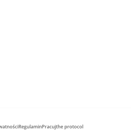
watności
Regulamin
Pracuj
the protocol