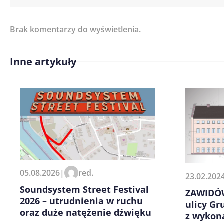
Brak komentarzy do wyświetlenia.
Imię/ Nick*
Inne artykuły
Treść komentarza*
Zapamiętaj moje dane w tej pr
05.08.2026
|
red.
23.02.202
kolejnych komentarzy.
Soundsystem Street Festival
ZAWIDÓW
2026 – utrudnienia w ruchu
ulicy G
oraz duże natężenie dźwięku
z wykon