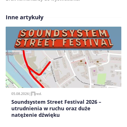
Inne artykuły
Treść komentarza*
Zapamiętaj moje dane w tej przeglądarce podczas
pisania kolejnych komentarzy.
05.08.2026
|
red.
Soundsystem Street Festival 2026 –
utrudnienia w ruchu oraz duże
natężenie dźwięku