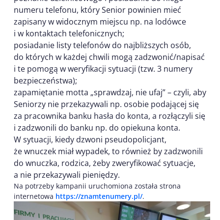
numeru telefonu, który Senior powinien mieć
zapisany w widocznym miejscu np. na lodówce
i w kontaktach telefonicznych;
posiadanie listy telefonów do najbliższych osób,
do których w każdej chwili mogą zadzwonić/napisać
i te pomogą w weryfikacji sytuacji (tzw. 3 numery
bezpieczeństwa);
zapamiętanie motta „sprawdzaj, nie ufaj” – czyli, aby
Seniorzy nie przekazywali np. osobie podającej się
za pracownika banku hasła do konta, a rozłączyli się
i zadzwonili do banku np. do opiekuna konta.
W sytuacji, kiedy dzwoni pseudopolicjant,
że wnuczek miał wypadek, to również by zadzwonili
do wnuczka, rodzica, żeby zweryfikować sytuacje,
a nie przekazywali pieniędzy.
Na potrzeby kampanii uruchomiona została strona
internetowa
https://znamtenumery.pl/
.