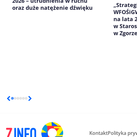
2026 – utrudnienia w ruchu
„Strateg
oraz duże natężenie dźwięku
WFOŚiGW
na lata 
w Staro
w Zgorz
Kontakt
Polityka pry