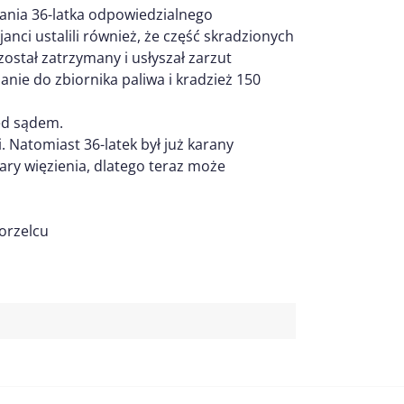
mania 36-latka odpowiedzialnego
nci ustalili również, że część skradzionych
został zatrzymany i usłyszał zarzut
ie do zbiornika paliwa i kradzież 150
ed sądem.
. Natomiast 36-latek był już karany
ary więzienia, dlatego teraz może
orzelcu