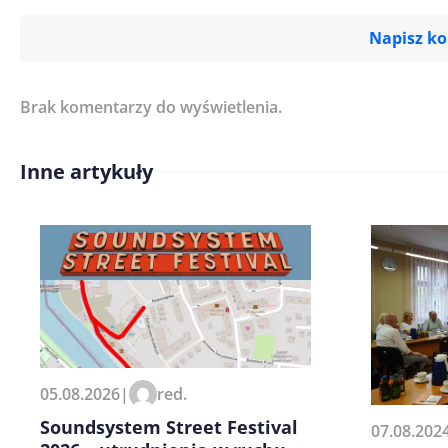
Napisz k
Brak komentarzy do wyświetlenia.
Imię/ Nick*
Inne artykuły
Treść komentarza*
Zapamiętaj moje dane w tej pr
05.08.2026
|
red.
kolejnych komentarzy.
Soundsystem Street Festival
07.08.202