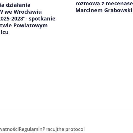
rozmowa z mecenas
ia działania
Marcinem Grabowsk
 we Wrocławiu
2025-2028”- spotkanie
stwie Powiatowym
elcu
watności
Regulamin
Pracuj
the protocol