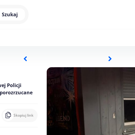
Szukaj
j Policji
 porozrzucane
Skopiuj link