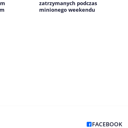
em
zatrzymanych podczas
im
minionego weekendu
FACEBOOK