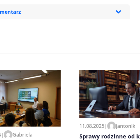
omentarz
zeglądarce podczas pisania
11.08.2025
|
jantonik
4
|
Gabriela
Sprawy rodzinne od k