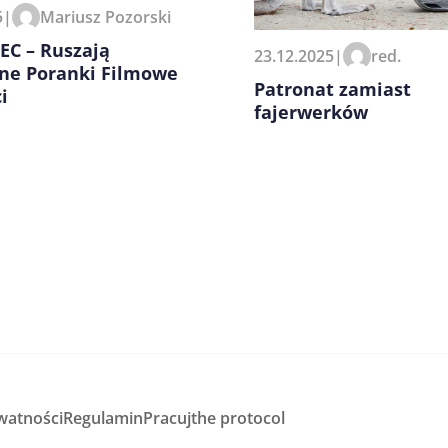
zeglądarce podczas pisania
5
|
Mariusz Pozorski
EC – Ruszają
23.12.2025
|
red.
ne Poranki Filmowe
Patronat zamiast
i
fajerwerków
watności
Regulamin
Pracuj
the protocol