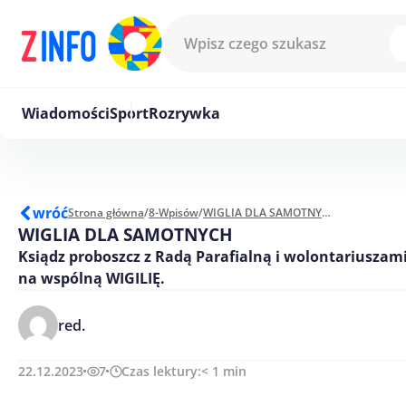
Przejdź do treści
Wiadomości
Sport
Rozrywka
wróć
Strona główna
/
8-Wpisów
/
WIGLIA DLA SAMOTNYCH
WIGLIA DLA SAMOTNYCH
Ksiądz proboszcz z Radą Parafialną i wolontariuszam
na wspólną WIGILIĘ.
red.
22.12.2023
7
Czas lektury:
< 1
min