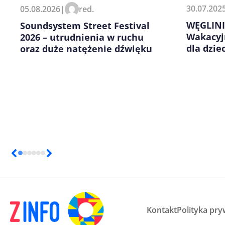
Zapamiętaj moje dane w tej pr
30.07.202
05.08.2026
|
red.
kolejnych komentarzy.
WĘGLINI
Soundsystem Street Festival
Wakacyj
2026 – utrudnienia w ruchu
dla dziec
oraz duże natężenie dźwięku
Kontakt
Polityka pry