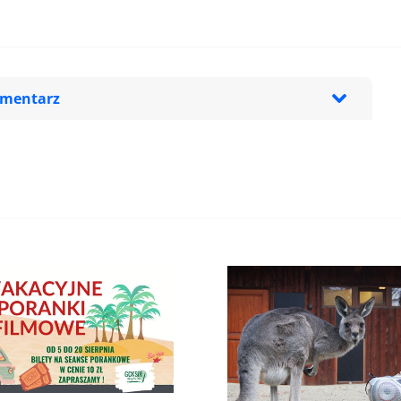
omentarz