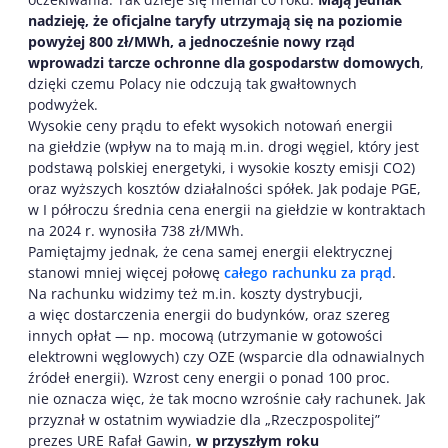
nadzieję, że oficjalne taryfy utrzymają się na poziomie
powyżej 800 zł/MWh, a jednocześnie nowy rząd
wprowadzi tarcze ochronne dla gospodarstw domowych
,
dzięki czemu Polacy nie odczują tak gwałtownych
podwyżek.
Wysokie ceny prądu to efekt wysokich notowań energii
na giełdzie (wpływ na to mają m.in. drogi węgiel, który jest
podstawą polskiej energetyki, i wysokie koszty emisji CO2)
oraz wyższych kosztów działalności spółek. Jak podaje PGE,
w I półroczu średnia cena energii na giełdzie w kontraktach
na 2024 r. wynosiła 738 zł/MWh.
Pamiętajmy jednak, że cena samej energii elektrycznej
stanowi mniej więcej połowę
całego rachunku za prąd
.
Na rachunku widzimy też m.in. koszty dystrybucji,
a więc dostarczenia energii do budynków, oraz szereg
innych opłat — np. mocową (utrzymanie w gotowości
elektrowni węglowych) czy OZE (wsparcie dla odnawialnych
źródeł energii). Wzrost ceny energii o ponad 100 proc.
nie oznacza więc, że tak mocno wzrośnie cały rachunek. Jak
przyznał w ostatnim wywiadzie dla „Rzeczpospolitej”
prezes URE Rafał Gawin,
w przyszłym roku