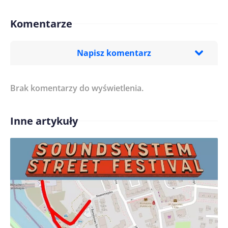
Komentarze
Napisz komentarz
Brak komentarzy do wyświetlenia.
Imię/ Nick*
Inne artykuły
Treść komentarza*
Zapamiętaj moje dane w tej przeglądarce podczas
pisania kolejnych komentarzy.