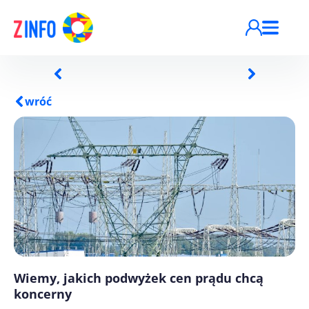
Przejdź do treści
wróć
Wiemy, jakich podwyżek cen prądu chcą
koncerny