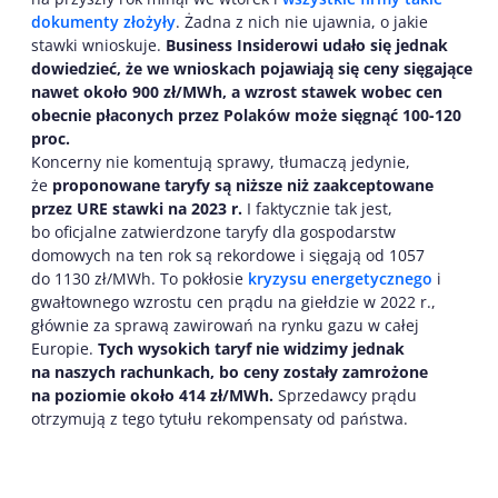
dokumenty złożyły
. Żadna z nich nie ujawnia, o jakie
stawki wnioskuje.
Business Insiderowi udało się jednak
dowiedzieć, że we wnioskach pojawiają się ceny sięgające
nawet około 900 zł/MWh, a wzrost stawek wobec cen
obecnie płaconych przez Polaków może sięgnąć 100-120
proc.
Koncerny nie komentują sprawy, tłumaczą jedynie,
że
proponowane taryfy są niższe niż zaakceptowane
przez URE stawki na 2023 r.
I faktycznie tak jest,
bo oficjalne zatwierdzone taryfy dla gospodarstw
domowych na ten rok są rekordowe i sięgają od 1057
do 1130 zł/MWh. To pokłosie
kryzysu energetycznego
i
gwałtownego wzrostu cen prądu na giełdzie w 2022 r.,
głównie za sprawą zawirowań na rynku gazu w całej
Europie.
Tych wysokich taryf nie widzimy jednak
na naszych rachunkach, bo ceny zostały zamrożone
na poziomie około 414 zł/MWh.
Sprzedawcy prądu
otrzymują z tego tytułu rekompensaty od państwa.