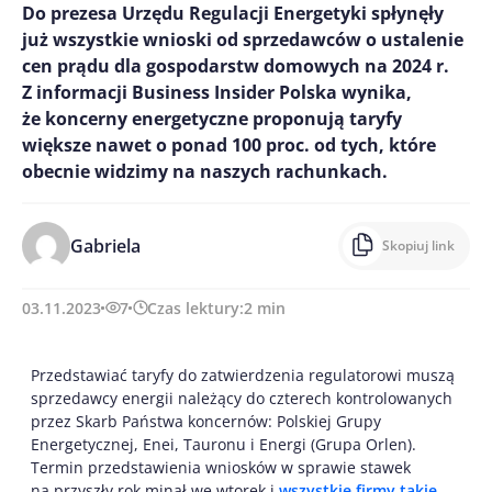
Do prezesa Urzędu Regulacji Energetyki spłynęły
już wszystkie wnioski od sprzedawców o ustalenie
cen prądu dla gospodarstw domowych na 2024 r.
Z informacji Business Insider Polska wynika,
że koncerny energetyczne proponują taryfy
większe nawet o ponad 100 proc. od tych, które
obecnie widzimy na naszych rachunkach.
Gabriela
Skopiuj link
03.11.2023
7
Czas lektury:
2
min
Przedstawiać taryfy do zatwierdzenia regulatorowi muszą
sprzedawcy energii należący do czterech kontrolowanych
przez Skarb Państwa koncernów: Polskiej Grupy
Energetycznej, Enei, Tauronu i Energi (Grupa Orlen).
Termin przedstawienia wniosków w sprawie stawek
na przyszły rok minął we wtorek i
wszystkie firmy takie