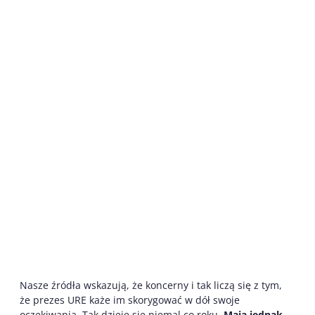
Nasze źródła wskazują, że koncerny i tak liczą się z tym,
że prezes URE każe im skorygować w dół swoje
oczekiwania. Tak dzieje się niemal co roku.
Mają jednak