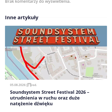
Brak komentarzy do wyświetlenia.
Imię/ Nick*
Inne artykuły
Treść komentarza*
Zapamiętaj moje dane w tej przeglądarce podczas
pisania kolejnych komentarzy.
05.08.2026
|
red.
Soundsystem Street Festival 2026 –
utrudnienia w ruchu oraz duże
natężenie dźwięku