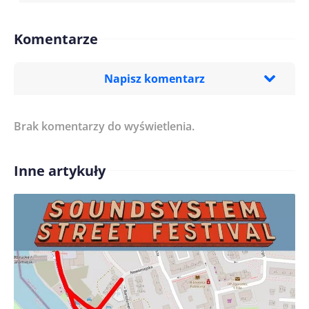
Komentarze
Napisz komentarz
Brak komentarzy do wyświetlenia.
Imię/ Nick*
Inne artykuły
Treść komentarza*
Zapamiętaj moje dane w tej przeglądarce podczas