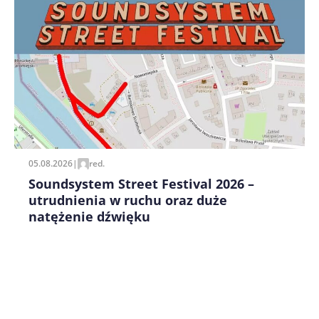
Zapamiętaj moje dane w tej przeglądarce podczas
pisania kolejnych komentarzy.
05.08.2026
|
red.
Soundsystem Street Festival 2026 –
utrudnienia w ruchu oraz duże
natężenie dźwięku