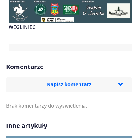
WĘGLINIEC
Komentarze
Napisz komentarz
Brak komentarzy do wyświetlenia.
Imię/ Nick*
Inne artykuły
Treść komentarza*